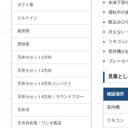
本体下部
ダクト形
運転中の
ビルトイン
吸込み口
厨房用
冷えない
リモコン
壁掛形
室外機が
天井カセット1方向
ブレーカ
天井カセット2方向
見落とし
天井カセット4方向コンパクト
確認場所
天井カセット4方向｜ラウンドフロー
室内機
天井吊
リモコン
天吊自在形・ワンダ風流