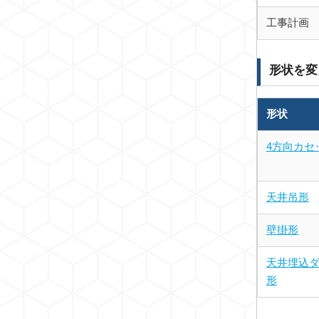
工事計画
形状を変
形状
4方向カセ
天井吊形
壁掛形
天井埋込
形