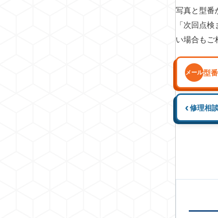
写真と型番
「次回点検
い場合もご
型番
メール
‹
修理相