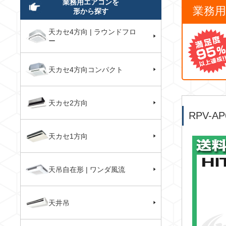
業務用エアコンを
業務
形から探す
天カセ4方向 | ラウンドフロ
ー
天カセ4方向コンパクト
天カセ2方向
RPV-
天カセ1方向
天吊自在形 | ワンダ風流
天井吊