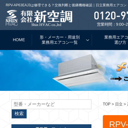
RPV-AP63EAJ3は修理できる？交換判断と後継機種確認｜日立業務用エアコン
営業時間：9:00~2
形・メーカー・用途別
業務用エア
HOME
業務用エアコン一覧
選び方
TOP
> 日立 > 
RPV