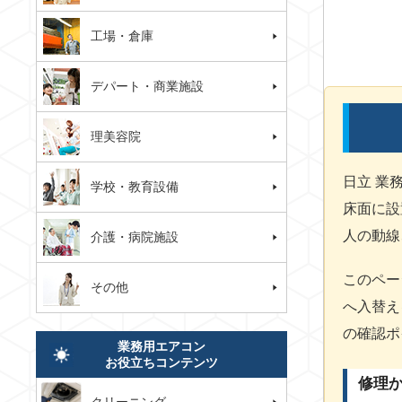
工場・倉庫
デパート・商業施設
理美容院
日立 業
学校・教育設備
床面に設
人の動線
介護・病院施設
このペー
その他
へ入替え
の確認ポ
業務用エアコン
お役立ちコンテンツ
修理