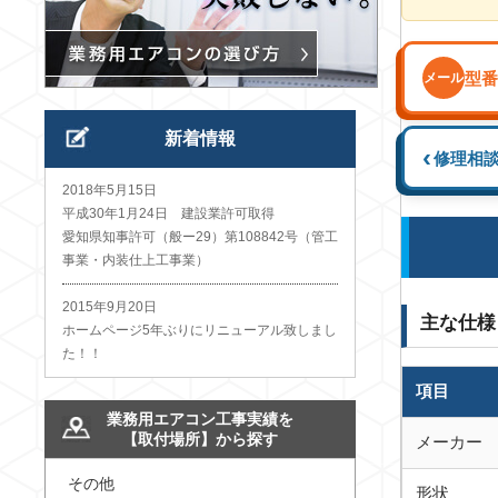
型番
メール
新着情報
‹
修理相
2018年5月15日
平成30年1月24日 建設業許可取得
愛知県知事許可（般ー29）第108842号（管工
事業・内装仕上工事業）
2015年9月20日
主な仕様
ホームページ5年ぶりにリニューアル致しまし
た！！
項目
業務用エアコン工事実績を
【取付場所】から探す
メーカー
その他
形状