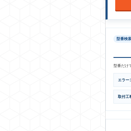
型番検
型番だけ
エラー
取付工