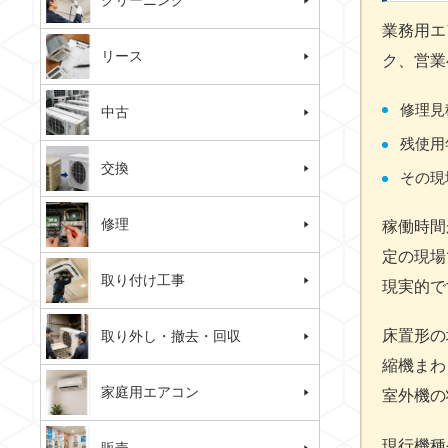
クリーニング
業務用エ
リース
ク、営業
修理見
中古
残使用
交換
その現
修理
稼働時間
定の現場
取り付け工事
現実的で
床置形の
取り外し・撤去・回収
縮機まわ
家庭用エアコン
室外機の
現行機種