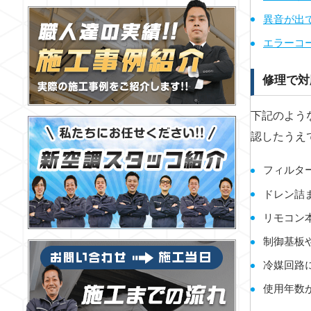
異音が出
エラーコ
修理で対
下記のよう
認したうえ
フィルタ
ドレン詰
リモコン
制御基板
冷媒回路
使用年数