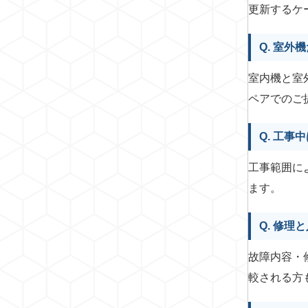
更新するケ
Q. 室
室内機と室
ペアでのご
Q. 工
工事範囲に
ます。
Q. 修
故障内容・
較される方