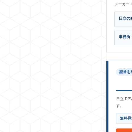
メーカー
日立の
事務所
型番を
日立 R
す。
無料見