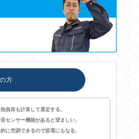
の方
る熱負荷も計算して選定する。
床音センサー機能があると望ましい。
果的に空調できるので節電にもなる。