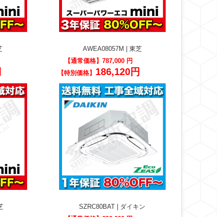
芝
AWEA08057M | 東芝
【通常価格】
787,000 円
円
186,120円
【特別価格】
芝
SZRC80BAT | ダイキン