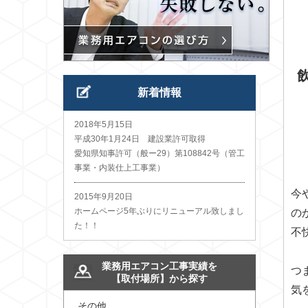
新着情報
2018年5月15日
平成30年1月24日 建設業許可取得
愛知県知事許可（般ー29）第108842号（管工
事業・内装仕上工事業）
今
2015年9月20日
ホームページ5年ぶりにリニューアル致しまし
の
た！！
不
業務用エアコン工事実績を
つ
【取付場所】から探す
気
その他