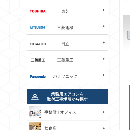
東芝
三菱電機
日立
三菱重工
パナソニック
業務用エアコンを
取付工事場所から探す
事務所 | オフィス
飲食店