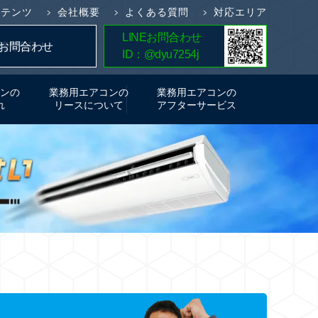
ンテンツ
会社概要
よくある質問
対応エリア
LINEお問合わせ
簡単5分！
お問合わせ
ID：@dyu7254j
お見積り
ンの
業務用エアコンの
業務用エアコンの
れ
リースについて
アフターサービス