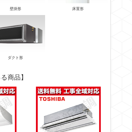
壁掛形
床置形
ダクト形
いる商品】