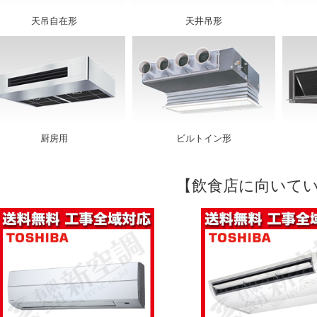
天吊自在形
天井吊形
厨房用
ビルトイン形
【飲食店に向いて