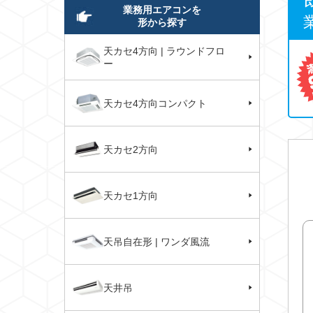
業務用エアコンを
形から探す
天カセ4方向 | ラウンドフロ
ー
天カセ4方向コンパクト
天カセ2方向
天カセ1方向
天吊自在形 | ワンダ風流
天井吊