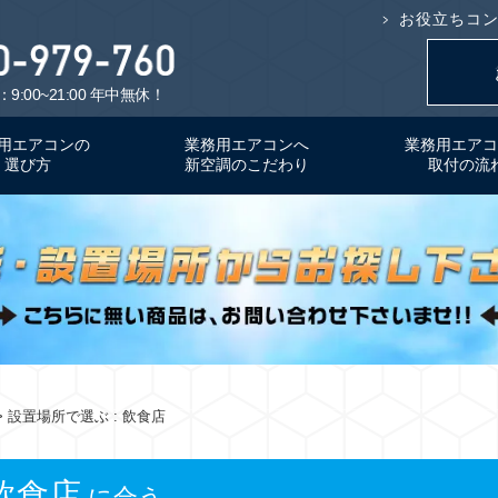
お役立ちコ
9:00~21:00 年中無休！
用エアコンの
業務用エアコンへ
業務用エアコ
選び方
新空調のこだわり
取付の流
> 設置場所で選ぶ : 飲食店
飲食店
に合う