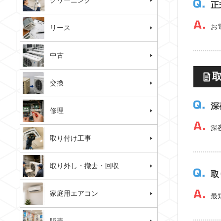
クリーニング
正
お
リース
中古
交換
深
修理
深
取り付け工事
取り外し・撤去・回収
取
家庭用エアコン
最