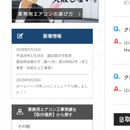
ビ
ク
新着情報
は
2018年5月15日
Ma
平成30年1月24日 建設業許可取得
愛知県知事許可（般ー29）第108842号（管工
事業・内装仕上工事業）
ク
2015年9月20日
ホームページ5年ぶりにリニューアル致しまし
は
た！！
業務用エアコン工事実績を
【取付場所】から探す
その他