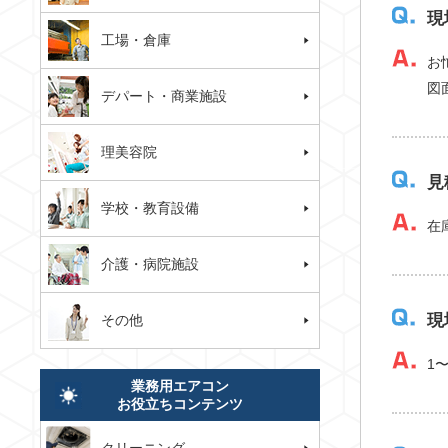
現
工場・倉庫
お
図
デパート・商業施設
理美容院
見
学校・教育設備
在
介護・病院施設
現
その他
1
業務用エアコン
お役立ちコンテンツ