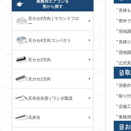
業務用エアコンを
形から探す
見積も
天カセ4方向 | ラウンドフロ
県外で
ー
現地調
天カセ4方向コンパクト
見積り
現地調
天カセ2方向
正式見
取
天カセ1方向
深夜作
取り付
天吊自在形 | ワンダ風流
店舗工
業務用
天井吊
お