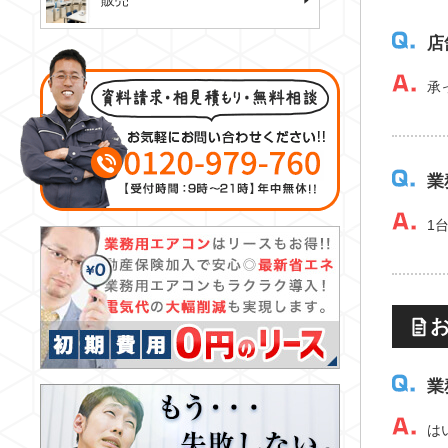
販売
店
承
業
1
業
は