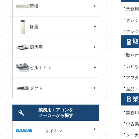
壁掛
業務用
クレジ
床置
クレジ
取
厨房用
取り付
カビな
ビルトイン
アフタ
ダクト
返品・
業
業務用エアコンを
業務用
メーカーから探す
中古業
ダイキン
メーカ