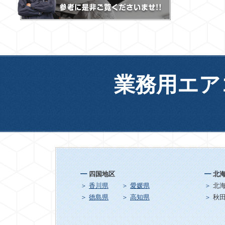
業務用エア
四国地区
北
香川県
愛媛県
北
徳島県
高知県
秋