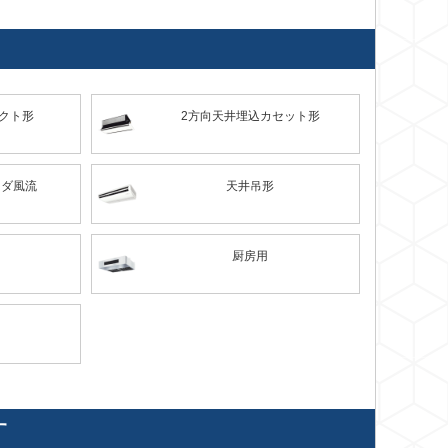
クト形
2方向天井埋込カセット形
ンダ風流
天井吊形
厨房用
す