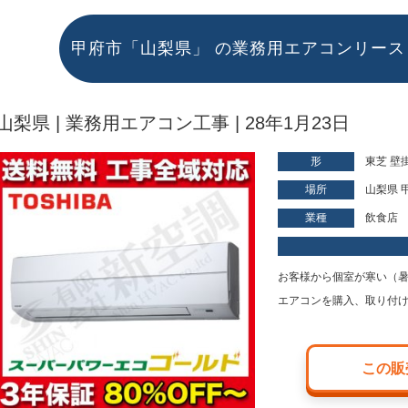
甲府市「山梨県」 の業務用エアコンリー
山梨県 | 業務用エアコン工事 | 28年1月23日
形
東芝 壁掛
場所
山梨県 
業種
飲食店
お客様から個室が寒い（
エアコンを購入、取り付け
この販