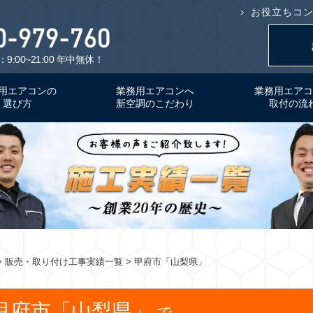
お役立ちコ
9:00~21:00 年中無休！
用エアコンの
業務用エアコンへ
業務用エアコ
選び方
新空調のこだわり
取付の流
> 販売・取り付け工事実績一覧 > 甲府市「山梨県」
甲府市「山梨県」
で