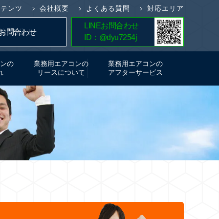
ンテンツ
会社概要
よくある質問
対応エリア
LINEお問合わせ
簡単5分！
お問合わせ
ID：@dyu7254j
お見積り
ンの
業務用エアコンの
業務用エアコンの
れ
リースについて
アフターサービス