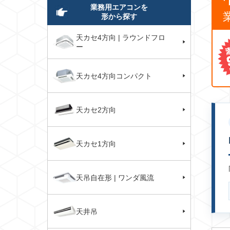
業務用エアコンを
形から探す
天カセ4方向 | ラウンドフロ
ー
天カセ4方向コンパクト
天カセ2方向
天カセ1方向
天吊自在形 | ワンダ風流
天井吊