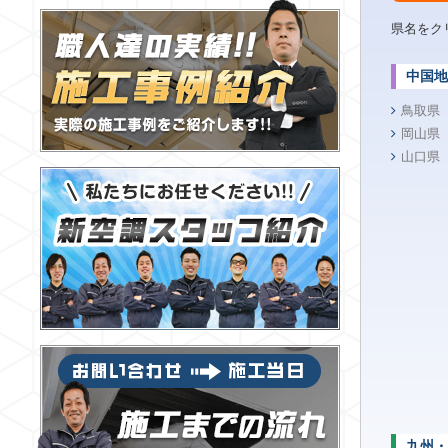
県名をク
中国地
鳥取県
岡山県
山口県
九州・