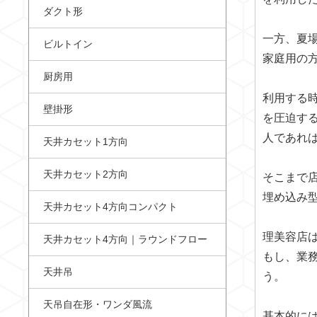
ダクト形
一方、夏
ビルトイン
家庭用の
厨房用
利用する
壁掛形
を圧迫す
人であれ
天井カセット1方向
天井カセット2方向
そこまで
埋め込み
天井カセット4方向コンパクト
理美容店
天井カセット4方向｜ラウンドフロー
もし、業
天井吊
う。
天吊自在形・ワンダ風流
基本的に