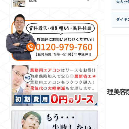
販売
天カセ
ダイキ
理美容