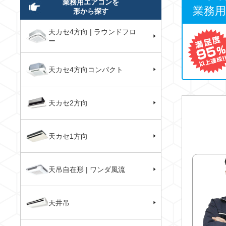
業務用エアコンを
業務
形から探す
天カセ4方向 | ラウンドフロ
ー
天カセ4方向コンパクト
天カセ2方向
天カセ1方向
天吊自在形 | ワンダ風流
天井吊