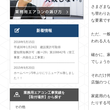
さまざま
ち替わり
な要素で
新着情報
ただ、一
われる人
2018年5月15日
平成30年1月24日 建設業許可取得
愛知県知事許可（般ー29）第108842号（管工
確かに、
事業・内装仕上工事業）
でしょう
2015年9月20日
ホームページ5年ぶりにリニューアル致しまし
それだけ
た！！
店舗のつ
業務用エアコン工事実績を
家庭用の
【取付場所】から探す
たりする
その他