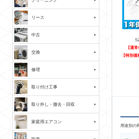
クリーニング
リース
中古
S
【通常
交換
【特別価
修理
取り付け工事
取り外し・撤去・回収
家庭用エアコン
用途別の