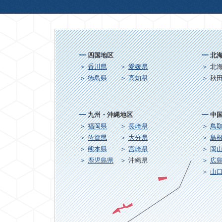
四国地区
北
香川県
愛媛県
北
徳島県
高知県
秋
九州・沖縄地区
中
福岡県
長崎県
鳥
佐賀県
大分県
島
熊本県
宮崎県
岡
鹿児島県
沖縄県
広
山