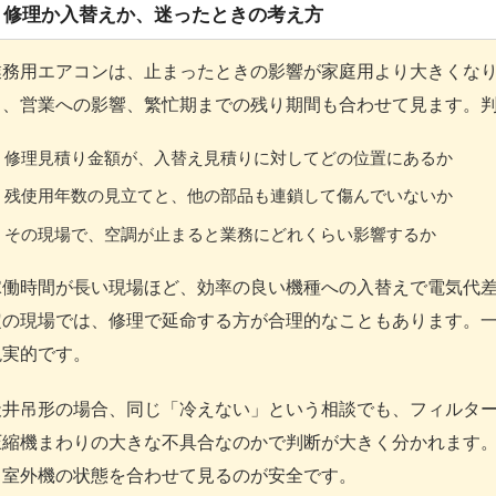
修理か入替えか、迷ったときの考え方
業務用エアコンは、止まったときの影響が家庭用より大きくな
ク、営業への影響、繁忙期までの残り期間も合わせて見ます。判
修理見積り金額が、入替え見積りに対してどの位置にあるか
残使用年数の見立てと、他の部品も連鎖して傷んでいないか
その現場で、空調が止まると業務にどれくらい影響するか
稼働時間が長い現場ほど、効率の良い機種への入替えで電気代
定の現場では、修理で延命する方が合理的なこともあります。
現実的です。
天井吊形の場合、同じ「冷えない」という相談でも、フィルタ
圧縮機まわりの大きな不具合なのかで判断が大きく分かれます
と室外機の状態を合わせて見るのが安全です。