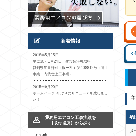
メ
新着情報
‹
2018年5月15日
平成30年1月24日 建設業許可取得
愛知県知事許可（般ー29）第108842号（管工
事業・内装仕上工事業）
2015年9月20日
ホームページ5年ぶりにリニューアル致しまし
主
た！！
項
業務用エアコン工事実績を
【取付場所】から探す
メ
その他