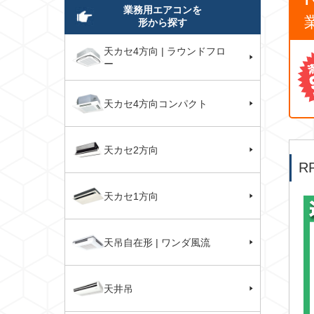
業務用エアコンを
形から探す
天カセ4方向 | ラウンドフロ
ー
天カセ4方向コンパクト
天カセ2方向
R
天カセ1方向
天吊自在形 | ワンダ風流
天井吊