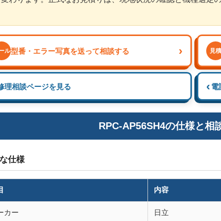
›
型番・エラー写真を送って相談する
ール
見
‹
修理相談ページを見る
電話
RPC-AP56SH4の仕様と
な仕様
目
内容
ーカー
日立