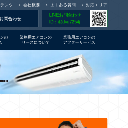
ンテンツ
会社概要
よくある質問
対応エリア
LINEお問合わせ
簡単5分！
お問合わせ
ID：@dyu7254j
お見積り
ンの
業務用エアコンの
業務用エアコンの
れ
リースについて
アフターサービス