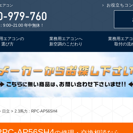
お役立ちコ
用エアコン
9:00~21:00 年中無休！
用エアコンの
業務用エアコンへ
業務用エアコ
選び方
新空調のこだわり
取付の流
 日立 > 2.3馬力 : RPC-AP56SH4
RPC-AP56SH4
の修理・交換相談なら