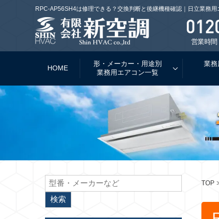
RPC-AP56SH4は修理できる？交換判断と後継機種確認｜日立業務
営業時間：
形・メーカー・用途別
業務
HOME
業務用エアコン一覧
TOP
>