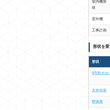
室内機形
状
室外機
工事計画
形状を変
形状
4方向カセ
天井吊形
壁掛形