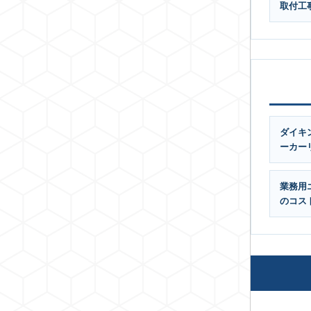
取付工
ダイキ
ーカー
業務用
のコス