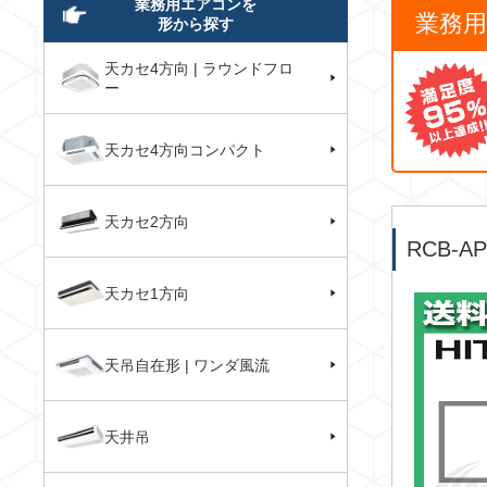
業務用エアコンを
業務
形から探す
天カセ4方向 | ラウンドフロ
ー
天カセ4方向コンパクト
天カセ2方向
RCB-
天カセ1方向
天吊自在形 | ワンダ風流
天井吊