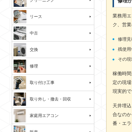
クリーニング
修理
業務用エ
リース
ク、営業
中古
修理見
残使用
交換
その現
修理
稼働時間
定の現場
取り付け工事
現実的で
取り外し・撤去・回収
天井埋込
合なのか
家庭用エアコン
番・エラ