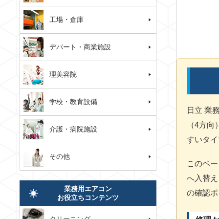
工場・倉庫
デパート・商業施設
理美容院
学校・教育設備
日立 業
（4方向
介護・病院施設
すいタイ
その他
このペー
へ入替え
業務用エアコン
の確認ポ
お役立ちコンテンツ