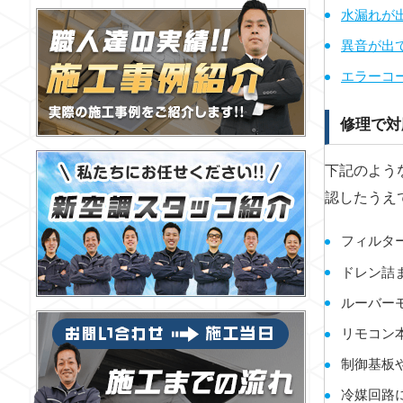
水漏れが
異音が出
エラーコ
修理で対
下記のよう
認したうえ
フィルタ
ドレン詰
ルーバー
リモコン
制御基板
冷媒回路