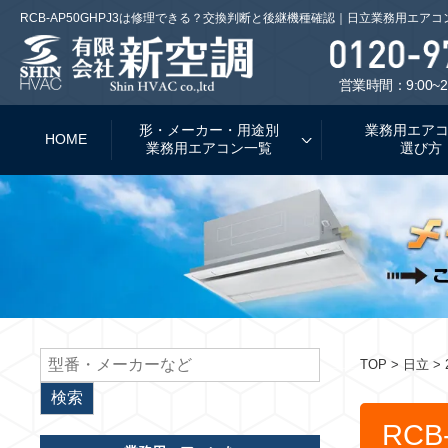
RCB-AP50GHPJ3は修理できる？交換判断と後継機種確認｜日立業務用エアコ
営業時間：9:00~2
形・メーカー・用途別
業務用エア
HOME
業務用エアコン一覧
選び方
TOP
> 日立 > 
RCB