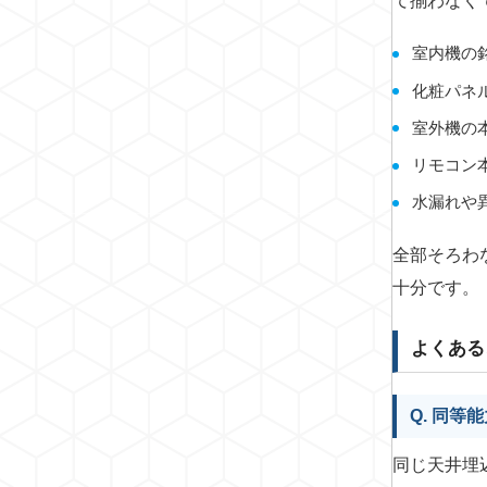
て揃わなく
室内機の
化粧パネ
室外機の
リモコン
水漏れや
全部そろわ
十分です。
よくある
Q. 同
同じ天井埋