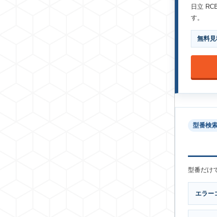
日立 R
す。
無料見
型番検
型番だけ
エラー