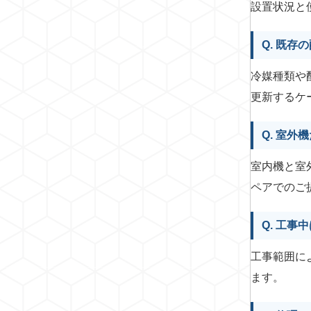
設置状況と
Q. 既
冷媒種類や
更新するケ
Q. 室
室内機と室
ペアでのご
Q. 工
工事範囲に
ます。