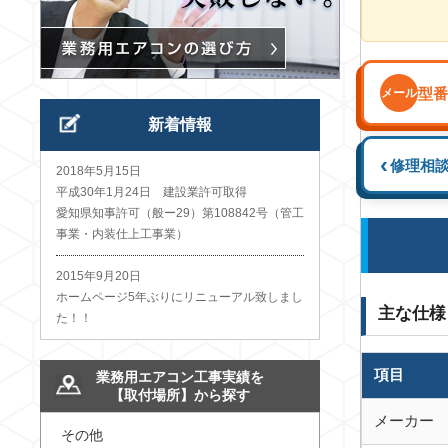
型番
メール
新着情報
‹
修理相
2018年5月15日
平成30年1月24日 建設業許可取得
愛知県知事許可（般ー29）第108842号（管工
事業・内装仕上工事業）
2015年9月20日
ホームページ5年ぶりにリニューアル致しまし
主な仕様
た！！
項目
業務用エアコン工事実績を
【取付場所】から探す
メーカー
その他