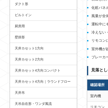
ダクト形
化粧パネ
ビルトイン
風量が全
運転中に
厨房用
冷えない
壁掛形
リモコン
天井カセット1方向
室外機が
ブレーカ
天井カセット2方向
見落とし
天井カセット4方向コンパクト
天井カセット4方向｜ラウンドフロー
確認場所
天井吊
室内機
天吊自在形・ワンダ風流
リモコン