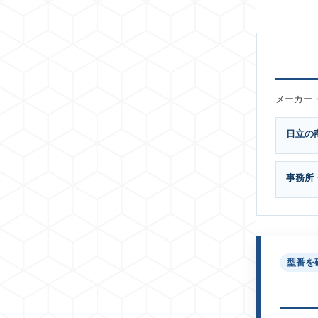
メーカー
日立の
事務所
型番を