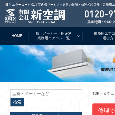
日立 エラーコード 01｜室内機サーミスタ異常の確認と修理相談目安｜業務用
営業時間：9:00~2
形・メーカー・用途別
業務用エア
HOME
業務用エアコン一覧
選び方
TOP
> 日立 
修理