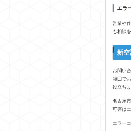
エラ
営業や
も相談
新空
お問い
範囲で
役立ち
名古屋
可否は
エラー