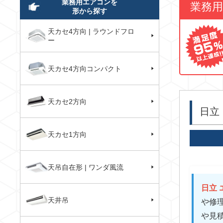
業務用エアコンを
業務
形から探す
天カセ4方向 | ラウンドフロ
ー
天カセ4方向コンパクト
天カセ2方向
日立
天カセ1方向
天吊自在形 | ワンダ風流
日立 
天井吊
や修
や見