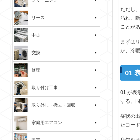
クリーニング
ただし
リース
汚れ、
ことが
中古
まずは
か、冷
交換
修理
01
取り付け工事
01 が
する、
取り外し・撤去・回収
症状の
家庭用エアコン
たコー
店舗や