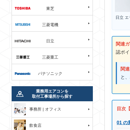
東芝
日立 
三菱電機
日立
関連ガ
認ポイ
三菱重工
関連
パナソニック
と、
業務用エアコンを
取付工事場所から探す
目次
事務所 | オフィス
01 
飲食店