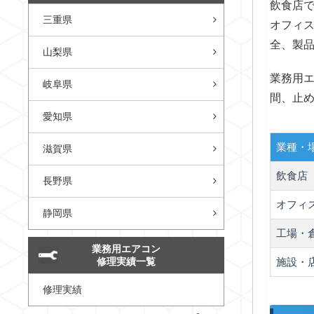
飲食店
三重県
オフィ
全、製
山梨県
業務用
岐阜県
間、止
愛知県
業種・
滋賀県
飲食店
長野県
オフィ
静岡県
工場・
業務用エアコン
修理実績一覧
施設・
修理実績