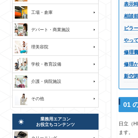
表示
工場・倉庫
相談
ピラ
デパート・商業施設
やっ
理美容院
修理
学校・教育設備
修理
新空
介護・病院施設
その他
01
業務用エアコン
日立（H
お役立ちコンテンツ
ます。