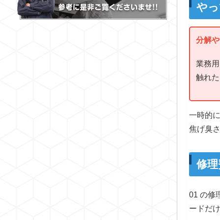
やっ
分解や
業務用
触れた
一時的
焦げ臭
修理
01 の
ードだ