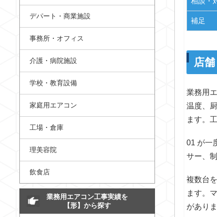
相談・
デパート・商業施設
補足
事務所・オフィス
店舗
介護・病院施設
学校・教育設備
業務用
家庭用エアコン
温度、
ます。
工場・倉庫
01 が
理美容院
サー、
飲食店
複数台
ます。
業務用エアコン工事実績を
【形】から探す
があり