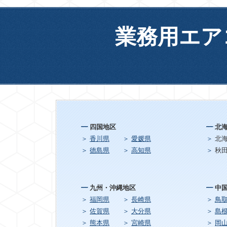
業務用エア
四国地区
北
香川県
愛媛県
北
徳島県
高知県
秋
九州・沖縄地区
中
福岡県
長崎県
鳥
佐賀県
大分県
島
熊本県
宮崎県
岡