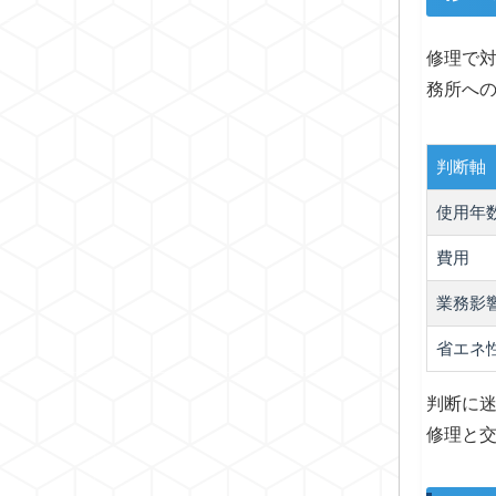
修理で
務所へ
判断軸
使用年
費用
業務影
省エネ
判断に
修理と