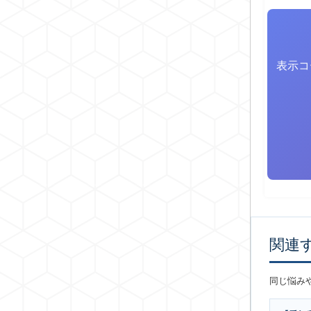
表示コ
関連
同じ悩み