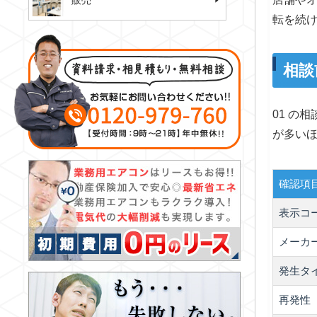
販売
転を続
相談
01 の
が多い
確認項
表示コ
メーカ
発生タ
再発性