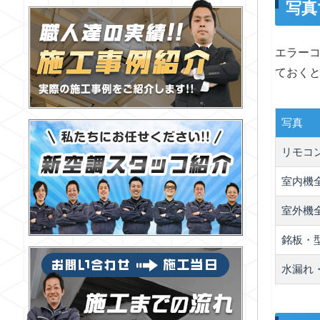
写真
エラー
ておく
写真
リモコ
室内機
室外機
銘板・
水漏れ