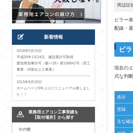
周辺症
ピラー表
配線・
新着情報
ピラ
2018年5月15日
平成30年1月24日 建設業許可取得
愛知県知事許可（般ー29）第108842号（管工
現在のエ
事業・内装仕上工事業）
式な判
2015年9月20日
ホームページ5年ぶりにリニューアル致しまし
た！！
表示
意味
業務用エアコン工事実績を
【取付場所】から探す
主な確
その他