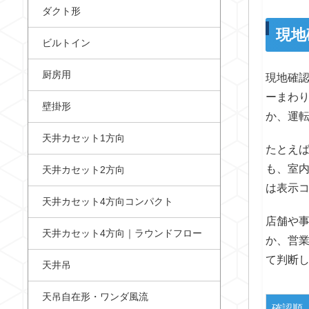
ダクト形
現地
ビルトイン
厨房用
現地確
ーまわり
壁掛形
か、運
天井カセット1方向
たとえ
も、室
天井カセット2方向
は表示
天井カセット4方向コンパクト
店舗や
天井カセット4方向｜ラウンドフロー
か、営
て判断
天井吊
天吊自在形・ワンダ風流
確認順