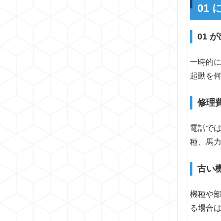
01
01
一時的
起動を
修理
電話で
種、馬
古い
機種や
る場合