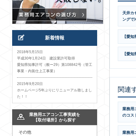
天井カ
ングで
【愛知
新着情報
2018年5月15日
【愛知
平成30年1月24日 建設業許可取得
愛知県知事許可（般ー29）第108842号（管工
事業・内装仕上工事業）
2015年9月20日
関連
ホームページ5年ぶりにリニューアル致しまし
た！！
業務用
業務用エアコン工事実績を
のコス
【取付場所】から探す
その他
業務用