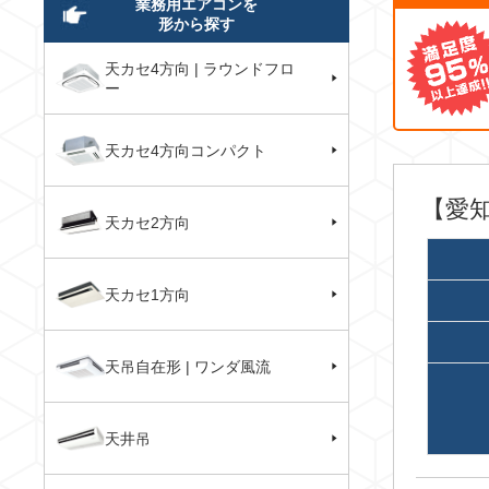
業務用エアコンを
形から探す
天カセ4方向 | ラウンドフロ
ー
天カセ4方向コンパクト
【愛
天カセ2方向
天カセ1方向
天吊自在形 | ワンダ風流
天井吊