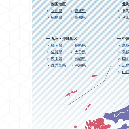
四国地区
北
香川県
愛媛県
北
徳島県
高知県
秋
九州・沖縄地区
中
福岡県
長崎県
鳥
佐賀県
大分県
島
熊本県
宮崎県
岡
鹿児島県
沖縄県
広
山