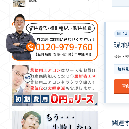
販売
同じよ
現地
修理・交
無料見
写
関連