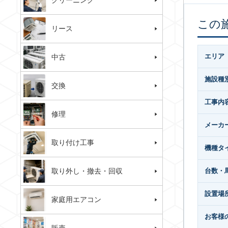
クリーニング
この
リース
エリア
中古
施設種
交換
工事内
修理
メーカ
取り付け工事
機種タ
取り外し・撤去・回収
台数・
設置場
家庭用エアコン
お客様