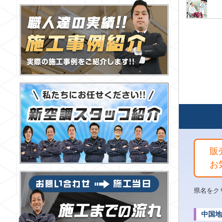
販
お
県名をク
中国地