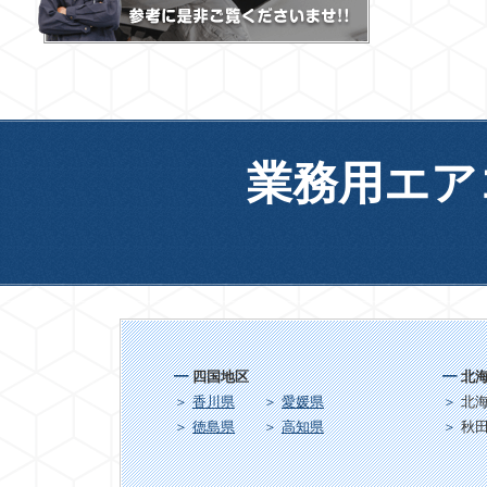
業務用エア
四国地区
北
香川県
愛媛県
北
徳島県
高知県
秋