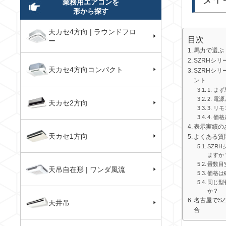
業務用エアコンを
形から探す
天カセ4方向 | ラウンドフロ
目次
ー
馬力で選ぶ
SZRHシ
天カセ4方向コンパクト
SZRHシ
ント
1. 
2. 
天カセ2方向
3. リ
4. 
表示実績の
天カセ1方向
よくある質
SZR
ますか
畳数目
天吊自在形 | ワンダ風流
価格は
同じ型
か？
名古屋でS
天井吊
合