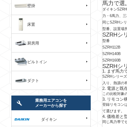
馬力で選
壁掛
ダイキンSZ
力・6馬力、三
同じSZRH
床置
型番、設置場
SZRH
型番
厨房用
SZRH112B
SZRH140B
SZRH160B
ビルトイン
SZRH
1. まず馬
SZRHシリ
ダクト
入り、熱源の
2. 電源と
この比較対象
3. リモコ
業務用エアコンを
登録リモコン
メーカーから探す
て選びます。
4. 価格差
ダイキン
同じ馬力帯で