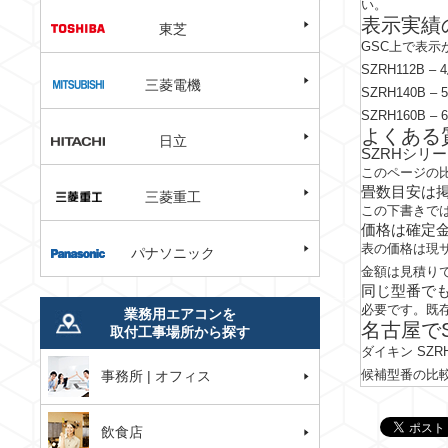
い。
表示実績
東芝
GSC上で表
SZRH112B
– 
三菱電機
SZRH140B
– 
SZRH160B
– 
よくある
日立
SZRHシリ
このページの
畳数目安は
三菱重工
この下書きで
価格は確定
表の価格は現
パナソニック
金額は見積り
同じ型番で
必要です。既
業務用エアコンを
名古屋で
取付工事場所から探す
ダイキン S
候補型番の比
事務所 | オフィス
飲食店