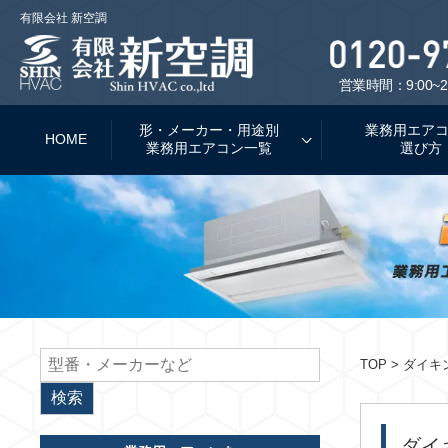
有限会社 新空調
営業時間：9:00~2
形・メーカー・用途別
業務用エア
HOME
業務用エアコン一覧
選び方
TOP
> ダイキ
ダイ