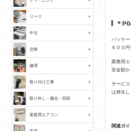
クリーニング
リース
＊P
中古
パッケー
６００円
交換
業務用エ
修理
安金額か
取り付け工事
サービス
は発生し
取り外し・撤去・回収
家庭用エアコン
関連ガイ