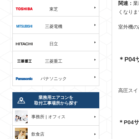
関連：
業
東芝
くなりま
三菱電機
室外機の
日立
＊P04
三菱重工
パナソニック
高圧スイ
業務用エアコンを
取付工事場所から探す
事務所 | オフィス
＊P0
飲食店