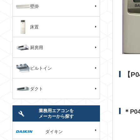
壁掛
床置
厨房用
ビルトイン
【P
ダクト
＊P0
業務用エアコンを
メーカーから探す
ダイキン