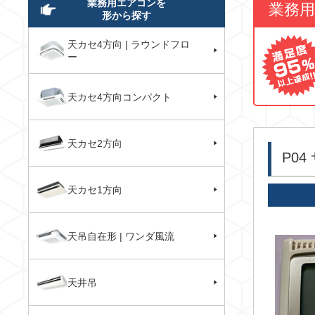
業務用エアコンを
業務
形から探す
天カセ4方向 | ラウンドフロ
ー
天カセ4方向コンパクト
天カセ2方向
P0
天カセ1方向
天吊自在形 | ワンダ風流
天井吊