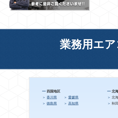
業務用エア
四国地区
北
香川県
愛媛県
北
徳島県
高知県
秋