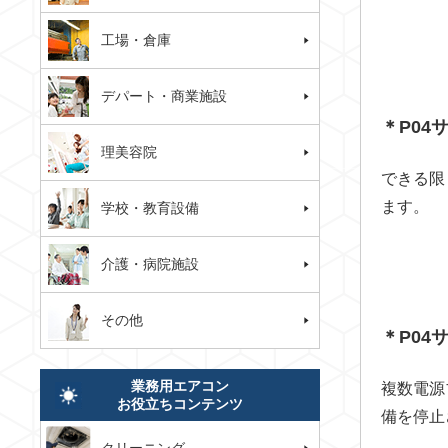
工場・倉庫
デパート・商業施設
＊P04
理美容院
できる限
ます。
学校・教育設備
介護・病院施設
その他
＊P0
業務用エアコン
複数電源
お役立ちコンテンツ
備を停止