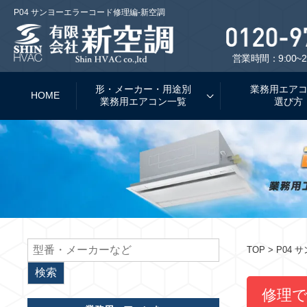
P04 サンヨーエラーコード修理編-新空調
営業時間：9:00~2
形・メーカー・用途別
業務用エア
HOME
業務用エアコン一覧
選び方
TOP
> P04
修理