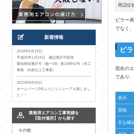
周辺症
ピラー表
でなく
新着情報
ピラ
2018年5月15日
平成30年1月24日 建設業許可取得
愛知県知事許可（般ー29）第108842号（管工
現在のエ
事業・内装仕上工事業）
であり
2015年9月20日
ホームページ5年ぶりにリニューアル致しまし
た！！
表示
意味
業務用エアコン工事実績を
【取付場所】から探す
主な確
その他