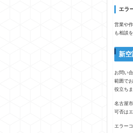
エラ
営業や
も相談
新空
お問い
範囲で
役立ち
名古屋
可否は
エラー