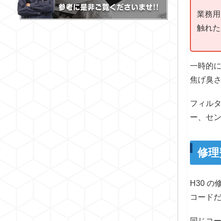
業務用
触れた
一時的
焦げ臭
フィル
ー、セ
修理
H30 
コード
同じコ