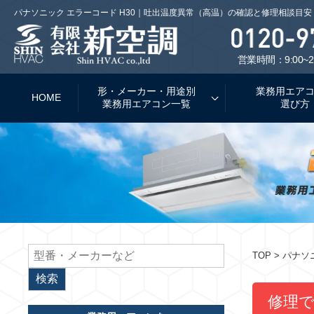
パナソニック エラーコード H30｜吐出温度異常（高温）の確認と修理相談目
営業時間：9:00~2
形・メーカー・用途別
業務用エア
HOME
業務用エアコン一覧
選び方
TOP
> パナソ
修理