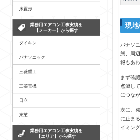
床置形
現地
業務用エアコン工事実績を
【メーカー】から探す
ダイキン
パナソニ
態、周
パナソニック
報もあ
三菱重工
まず確
三菱電機
点滅し
につな
日立
次に、
東芝
に止まる
イミン
業務用エアコン工事実績を
【エリア】から探す