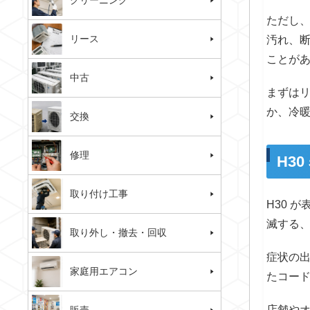
クリーニング
ただし
リース
汚れ、
ことが
中古
まずは
か、冷
交換
修理
H3
取り付け工事
H30 
滅する
取り外し・撤去・回収
症状の
家庭用エアコン
たコー
店舗や