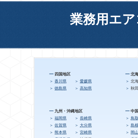
業務用エア
四国地区
北
香川県
愛媛県
北
徳島県
高知県
秋
九州・沖縄地区
中
福岡県
長崎県
鳥
佐賀県
大分県
島
熊本県
宮崎県
岡