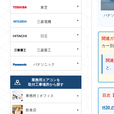
東芝
パナソ
三菱電機
日立
関連ガ
カー別
三菱重工
関連
パナソニック
と、
業務用エアコンを
取付工事場所から探す
目次
事務所 | オフィス
H30
飲食店