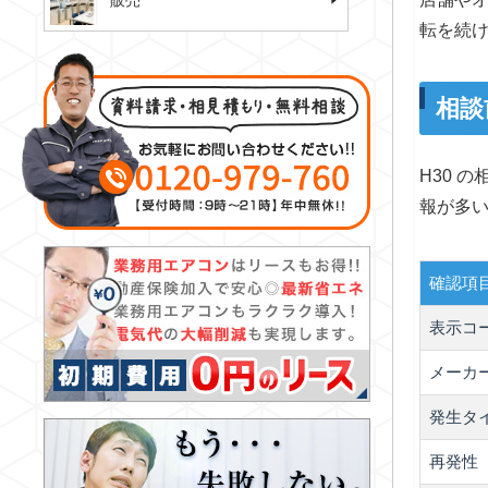
販売
転を続
相談
H30 
報が多
確認項
表示コ
メーカ
発生タ
再発性