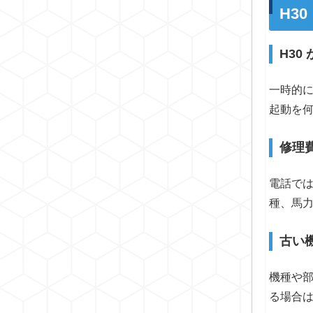
H3
H3
一時的
起動を
修理
電話で
種、馬
古い
機種や
る場合