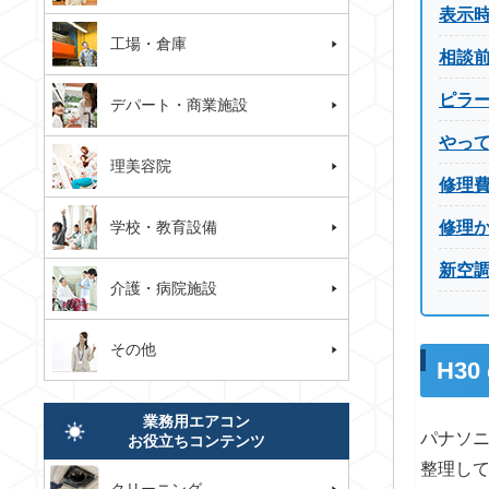
表示
工場・倉庫
相談
ピラ
デパート・商業施設
やっ
理美容院
修理
学校・教育設備
修理
新空
介護・病院施設
その他
H3
業務用エアコン
パナソニ
お役立ちコンテンツ
整理し