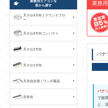
業務用エアコンを
業務
形から探す
天カセ4方向 | ラウンドフロ
ー
天カセ4方向コンパクト
天カセ2方向
パナ
天カセ1方向
天吊自在形 | ワンダ風流
パナソ
天井吊
で故
と、