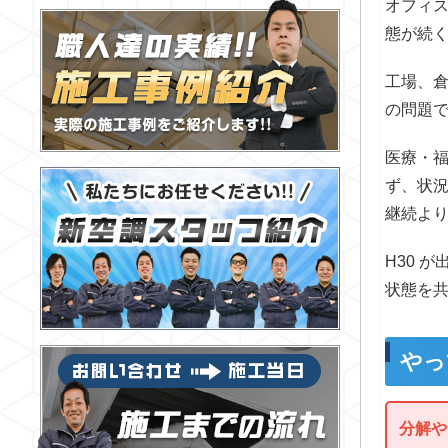
オフィ
態が続
工場、
の問題
医療・
ず、状
継続よ
H30 
状態を
やっ
分解や