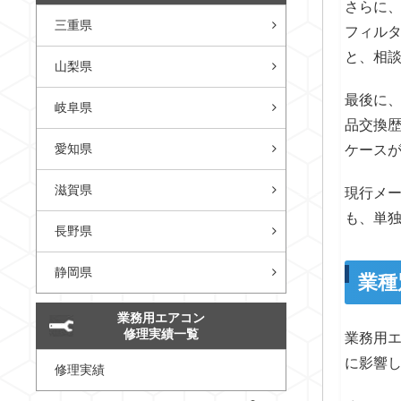
さらに
三重県
フィル
と、相
山梨県
最後に
岐阜県
品交換
愛知県
ケース
滋賀県
現行メ
も、単
長野県
静岡県
業種
業務用エアコン
修理実績一覧
業務用
に影響
修理実績