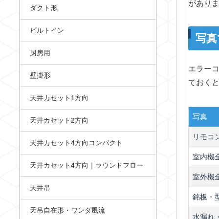
があり
ダクト形
ビルトイン
写真
厨房用
エラー
壁掛形
ておく
天井カセット1方向
写真
天井カセット2方向
リモコ
天井カセット4方向コンパクト
室内機
天井カセット4方向｜ラウンドフロー
室外機
天井吊
銘板・
天吊自在形・ワンダ風流
水漏れ