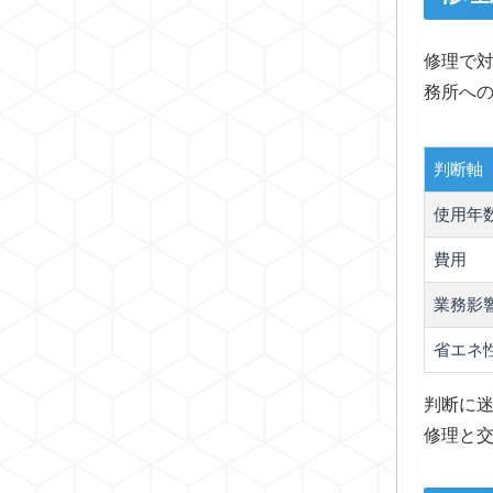
修理で
務所へ
判断軸
使用年
費用
業務影
省エネ
判断に
修理と