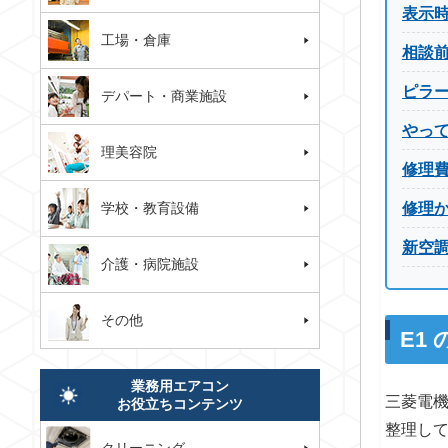
表示
工場・倉庫
相談
ピラ
デパート・商業施設
やっ
理美容院
修理
学校・教育設備
修理
新空
介護・病院施設
その他
E1
業務用エアコン
三菱電機
お役立ちコンテンツ
整理し