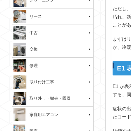
クリーニング
ただし
リース
汚れ、
ことが
中古
まずは
か、冷
交換
修理
E1
取り付け工事
E1 が
する、
取り外し・撤去・回収
症状の
家庭用エアコン
たコー
店舗や