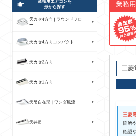
業務用エアコンを
業務
形から探す
天カセ4方向 | ラウンドフロ
ー
天カセ4方向コンパクト
天カセ2方向
三菱
天カセ1方向
天吊自在形 | ワンダ風流
三菱電
天井吊
箇所
確認