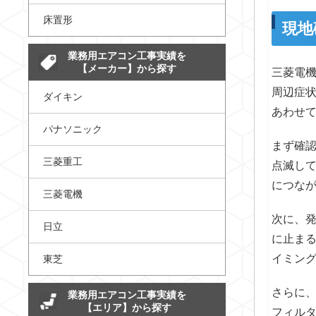
床置形
現地
業務用エアコン工事実績を
【メーカー】から探す
三菱電機
周辺症
ダイキン
あわせ
パナソニック
まず確
三菱重工
点滅し
につな
三菱電機
次に、
日立
に止まる
イミン
東芝
さらに
業務用エアコン工事実績を
【エリア】から探す
フィル