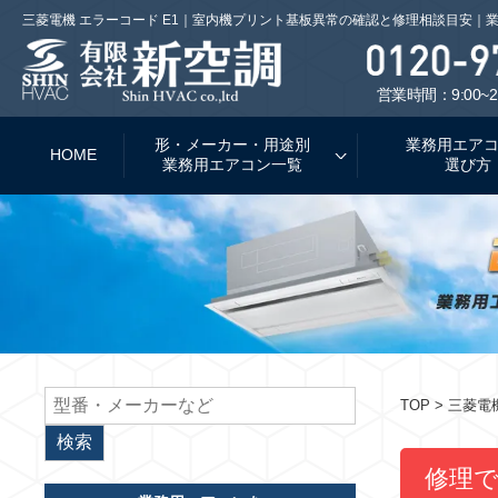
三菱電機 エラーコード E1｜室内機プリント基板異常の確認と修理相談目安｜
営業時間：9:00~2
形・メーカー・用途別
業務用エア
HOME
業務用エアコン一覧
選び方
TOP
> 三菱電
修理