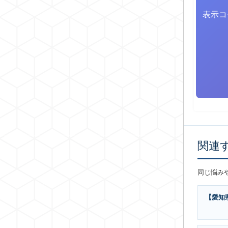
表示コ
関連
同じ悩み
【愛知