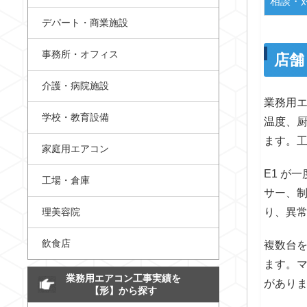
相談・
デパート・商業施設
事務所・オフィス
店舗
介護・病院施設
業務用
学校・教育設備
温度、
ます。
家庭用エアコン
E1 が
工場・倉庫
サー、
理美容院
り、異
飲食店
複数台
ます。
業務用エアコン工事実績を
があり
【形】から探す