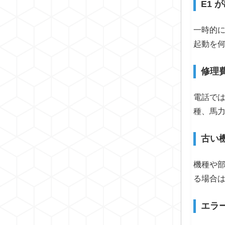
E1
一時的
起動を
修理
電話で
種、馬
古い
機種や
る場合
エラ