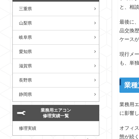
と、相
三重県
最後に
山梨県
品交換
岐阜県
ケース
愛知県
現行メ
も、単
滋賀県
長野県
業種
静岡県
業務用
業務用エアコン
に影響
修理実績一覧
オフィ
修理実績
態が続