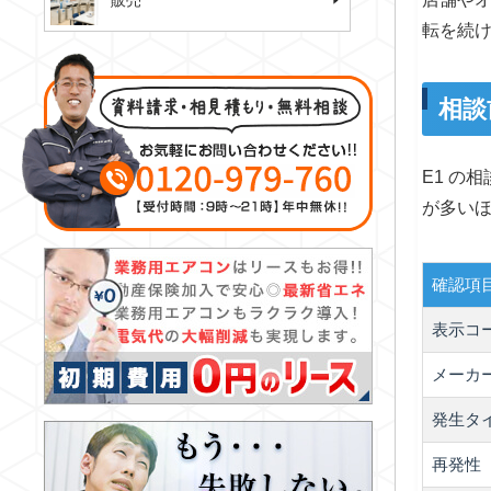
販売
転を続
相談
E1 の
が多い
確認項
表示コ
メーカ
発生タ
再発性