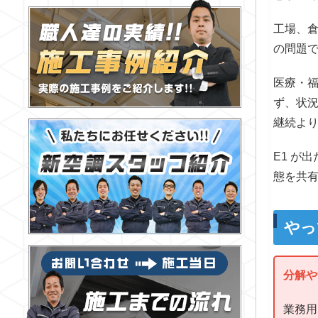
工場、
の問題
医療・
ず、状
継続よ
E1 が
態を共
やっ
分解や
業務用