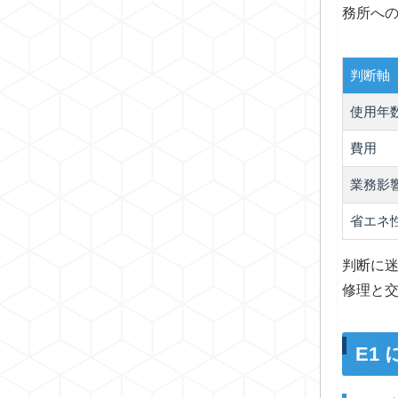
務所へ
判断軸
使用年
費用
業務影
省エネ
判断に
修理と
E1