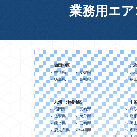
業務用エア
四国地区
北
香川県
愛媛県
北
徳島県
高知県
秋
九州・沖縄地区
中
福岡県
長崎県
鳥
佐賀県
大分県
島
熊本県
宮崎県
岡
鹿児島県
沖縄県
広