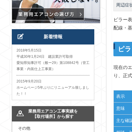
周辺症
ピラー表
配線・
新着情報
ピラ
2018年5月15日
平成30年1月24日 建設業許可取得
愛知県知事許可（般ー29）第108842号（管工
現在のエ
事業・内装仕上工事業）
り、正
2015年9月20日
ホームページ5年ぶりにリニューアル致しまし
た！！
表示
意味
業務用エアコン工事実績を
【取付場所】から探す
主な確
その他