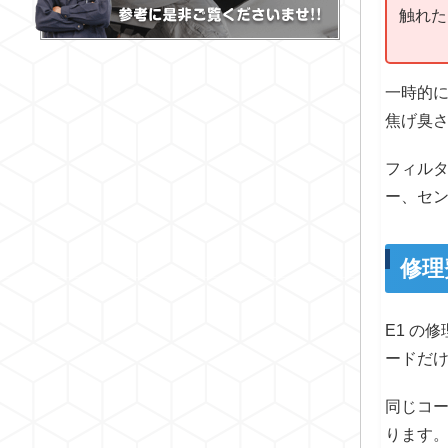
触れた
一時的
焦げ臭
フィル
ー、セ
修理
E1 の
ードだ
同じコ
ります