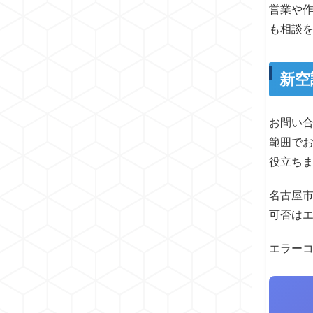
営業や
も相談
新空
お問い
範囲で
役立ち
名古屋
可否は
エラー