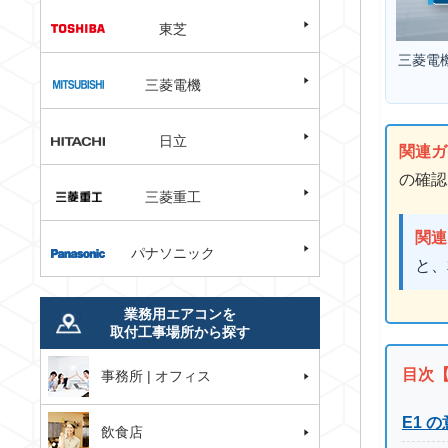
東芝
三菱電
三菱電機
日立
関連ガ
の確認
三菱重工
関連
パナソニック
と、
業務用エアコンを
取付工事場所から探す
目次
事務所 | オフィス
E1 
飲食店