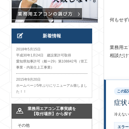
何もせず
新着情報
業務用エ
2018年5月15日
相談だけ
平成30年1月24日 建設業許可取得
愛知県知事許可（般ー29）第108842号（管工
事業・内装仕上工事業）
2015年9月20日
ホームページ5年ぶりにリニューアル致しまし
この記
た！！
症状
業務用エアコン工事実績を
【取付場所】から探す
冷えない
その他
エラー