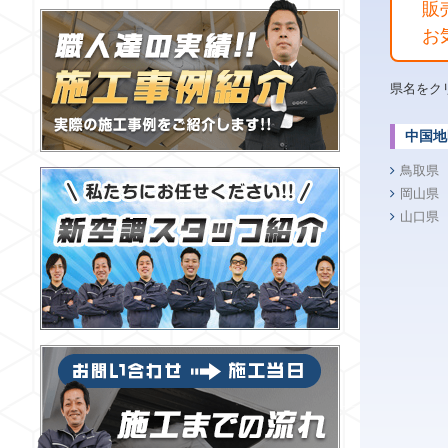
販
お
県名をク
中国地
鳥取県
岡山県
山口県