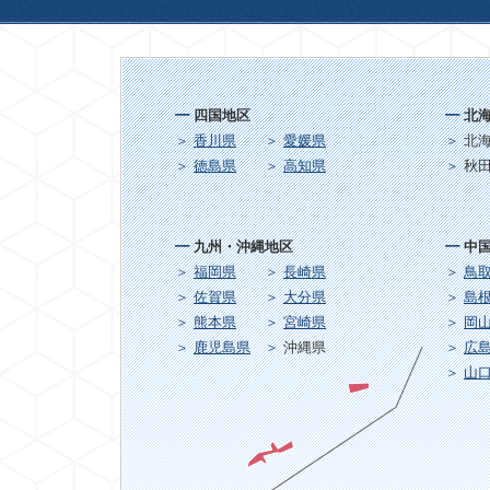
四国地区
北
香川県
愛媛県
北
徳島県
高知県
秋
九州・沖縄地区
中
福岡県
長崎県
鳥
佐賀県
大分県
島
熊本県
宮崎県
岡
鹿児島県
沖縄県
広
山