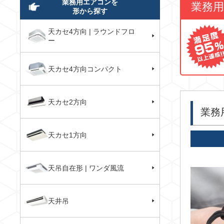
業務用エアコンを
業務
形から探す
天カセ4方向 | ラウンドフロ
ー
天カセ4方向コンパクト
天カセ2方向
業務
天カセ1方向
天吊自在形 | ワンダ風流
天井吊