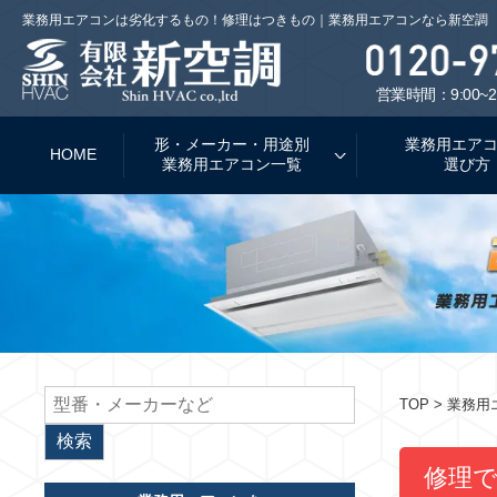
業務用エアコンは劣化するもの！修理はつきもの｜業務用エアコンなら新空調
営業時間：9:00~2
形・メーカー・用途別
業務用エア
HOME
業務用エアコン一覧
選び方
TOP
> 業務
修理