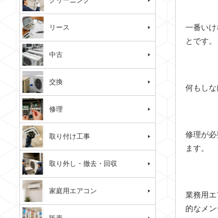
クリーニング
リース
一番いけ
とです。
中古
交換
何もしな
修理
修理が必
取り付け工事
ます。
取り外し・撤去・回収
家庭用エアコン
業務用エ
的なメン