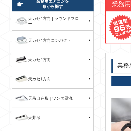
業務用エアコンを
業務
形から探す
天カセ4方向 | ラウンドフロ
ー
天カセ4方向コンパクト
天カセ2方向
業務
天カセ1方向
天吊自在形 | ワンダ風流
天井吊