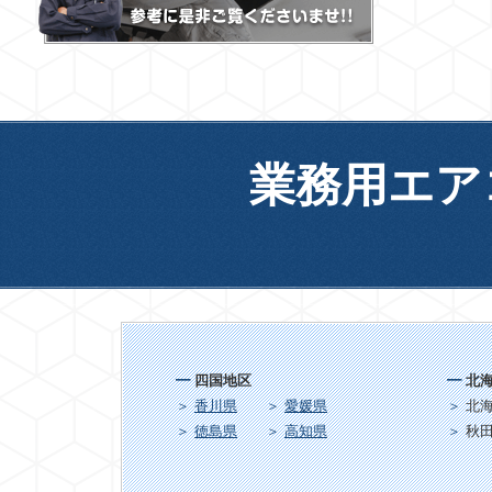
業務用エア
四国地区
北
香川県
愛媛県
北
徳島県
高知県
秋