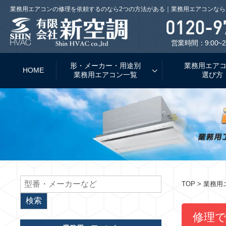
業務用エアコンの修理を依頼するのなら2つの方法がある｜業務用エアコンなら
営業時間：9:00~2
形・メーカー・用途別
業務用エア
HOME
業務用エアコン一覧
選び方
TOP
> 業務
修理