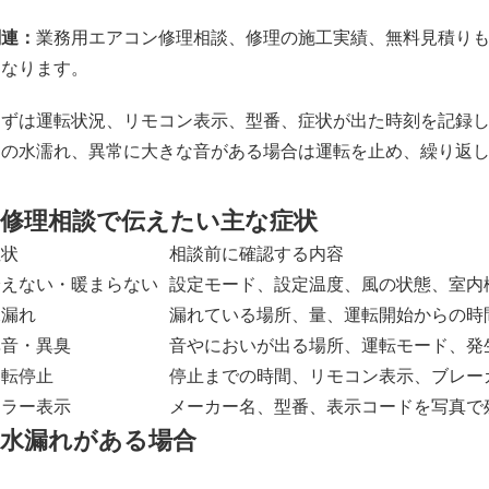
関連：
業務用エアコン修理相談
、
修理の施工実績
、
無料見積り
くなります。
まずは運転状況、リモコン表示、型番、症状が出た時刻を記録
近の水濡れ、異常に大きな音がある場合は運転を止め、繰り返
修理相談で伝えたい主な症状
症状
相談前に確認する内容
冷えない・暖まらない
設定モード、設定温度、風の状態、室内
水漏れ
漏れている場所、量、運転開始からの時
異音・異臭
音やにおいが出る場所、運転モード、発
運転停止
停止までの時間、リモコン表示、ブレー
エラー表示
メーカー名、型番、表示コードを写真で
水漏れがある場合