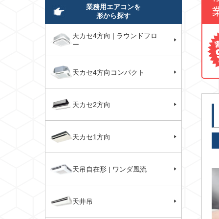
業務用エアコンを
形から探す
天カセ4方向 | ラウンドフロ
ー
天カセ4方向コンパクト
天カセ2方向
天カセ1方向
天吊自在形 | ワンダ風流
天井吊