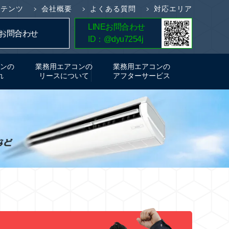
ンテンツ
会社概要
よくある質問
対応エリア
LINEお問合わせ
簡単5分！
お問合わせ
ID：@dyu7254j
お見積り
ンの
業務用エアコンの
業務用エアコンの
れ
リースについて
アフターサービス