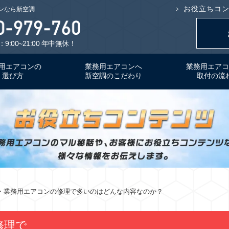
お役立ちコ
ンなら新空調
9:00~21:00 年中無休！
用エアコンの
業務用エアコンへ
業務用エアコ
選び方
新空調のこだわり
取付の流
> 業務用エアコンの修理で多いのはどんな内容なのか？
修理で