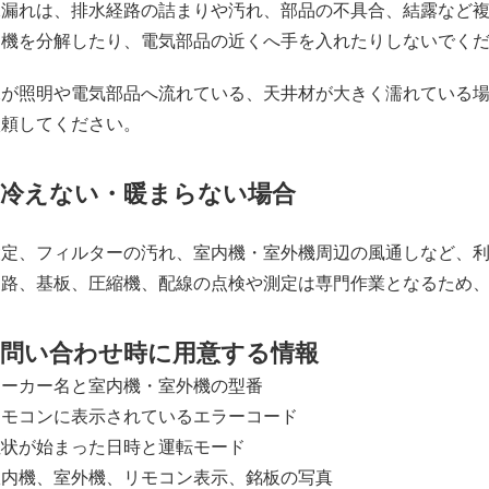
水漏れは、排水経路の詰まりや汚れ、部品の不具合、結露など
内機を分解したり、電気部品の近くへ手を入れたりしないでく
水が照明や電気部品へ流れている、天井材が大きく濡れている
依頼してください。
冷えない・暖まらない場合
設定、フィルターの汚れ、室内機・室外機周辺の風通しなど、
回路、基板、圧縮機、配線の点検や測定は専門作業となるため
問い合わせ時に用意する情報
メーカー名と室内機・室外機の型番
リモコンに表示されているエラーコード
症状が始まった日時と運転モード
室内機、室外機、リモコン表示、銘板の写真