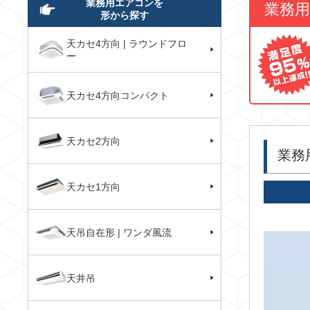
業務用エアコンを
業務
形から探す
天カセ4方向 | ラウンドフロ
ー
天カセ4方向コンパクト
天カセ2方向
業務
天カセ1方向
天吊自在形 | ワンダ風流
天井吊