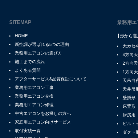
SITEMAP
業務用エ
HOME
【形から選
新空調が選ばれる5つの理由
天カセ
業務用エアコンの選び方
4方向
施工までの流れ
2方向
よくある質問
1方向
アフターサービス&品質保証について
天吊自
業務用エアコン工事
天井吊
業務用エアコン交換
壁掛形
業務用エアコン修理
床置形
中古エアコンをお探しの方へ
厨房用
家庭用エアコン向けサービス
ビルト
取付実績一覧
ダクト