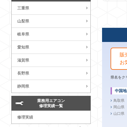
三重県
山梨県
岐阜県
愛知県
販
滋賀県
お
長野県
県名をク
静岡県
中国地
業務用エアコン
鳥取県
修理実績一覧
岡山県
山口県
修理実績