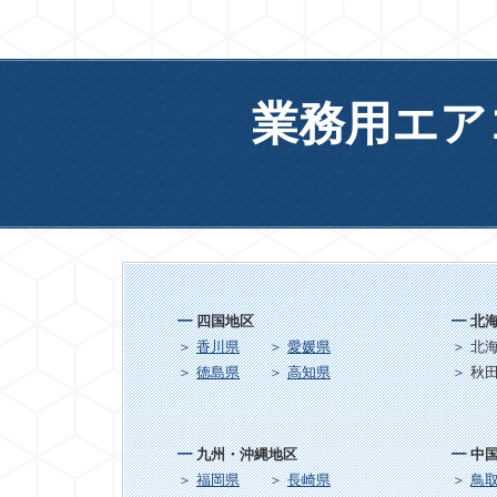
業務用エア
四国地区
北
香川県
愛媛県
北
徳島県
高知県
秋
九州・沖縄地区
中
福岡県
長崎県
鳥