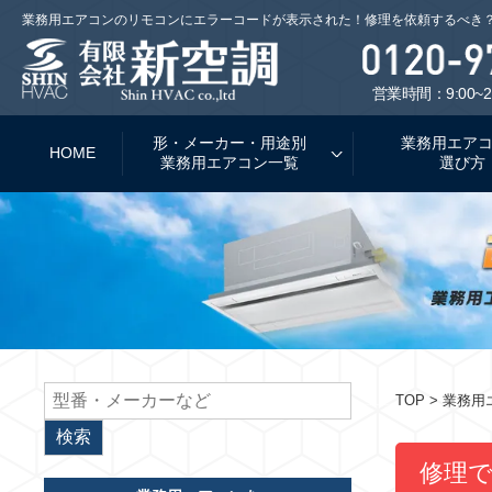
業務用エアコンのリモコンにエラーコードが表示された！修理を依頼するべき
営業時間：9:00~2
形・メーカー・用途別
業務用エア
HOME
業務用エアコン一覧
選び方
TOP
> 業務
修理