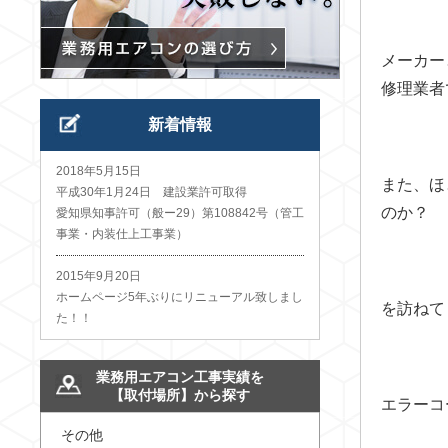
メーカー
修理業者
新着情報
2018年5月15日
また、ほ
平成30年1月24日 建設業許可取得
のか？
愛知県知事許可（般ー29）第108842号（管工
事業・内装仕上工事業）
2015年9月20日
ホームページ5年ぶりにリニューアル致しまし
を訪ねて
た！！
業務用エアコン工事実績を
【取付場所】から探す
エラーコ
その他