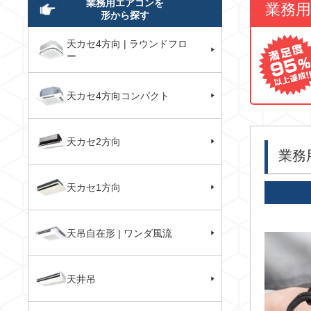
業務用エアコンを
業務
形から探す
天カセ4方向 | ラウンドフロ
ー
天カセ4方向コンパクト
天カセ2方向
業務
天カセ1方向
天吊自在形 | ワンダ風流
天井吊