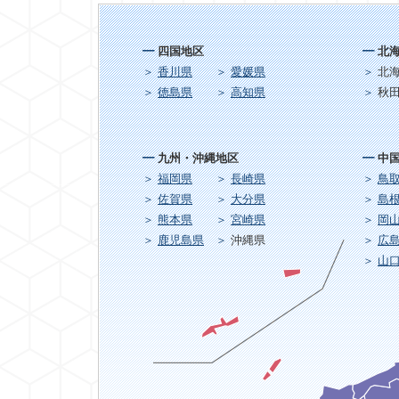
四国地区
北
香川県
愛媛県
北
徳島県
高知県
秋
九州・沖縄地区
中
福岡県
長崎県
鳥
佐賀県
大分県
島
熊本県
宮崎県
岡
鹿児島県
沖縄県
広
山