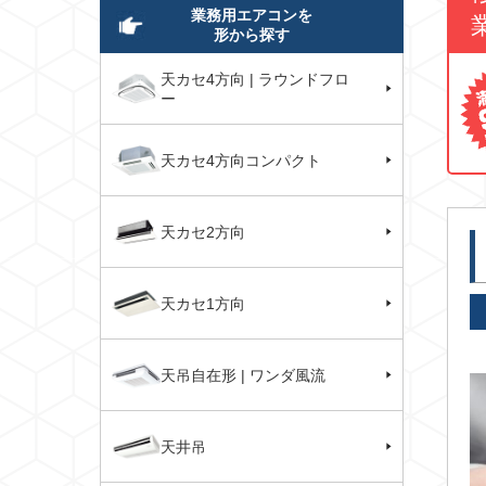
業務用エアコンを
形から探す
天カセ4方向 | ラウンドフロ
ー
天カセ4方向コンパクト
天カセ2方向
天カセ1方向
天吊自在形 | ワンダ風流
天井吊