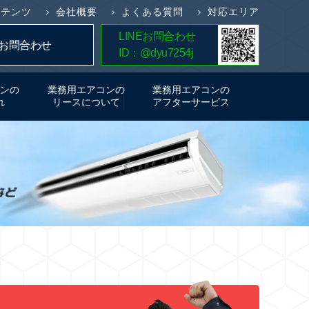
ンテンツ
会社概要
よくある質問
対応エリア
LINEお問合わせ
簡単5分！
お問合わせ
ID：@dyu7254j
お見積り
ンの
業務用エアコンの
業務用エアコンの
れ
リースについて
アフターサービス
て