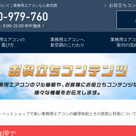
お役立ちコ
ついて｜業務用エアコンなら新空調
9:00~21:00 年中無休！
用エアコンの
業務用エアコンへ
業務用エアコ
選び方
新空調のこだわり
取付の流
> ペットショップで多い業務用エアコンの修理依頼とその原因と対策につい
修理で