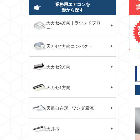
業務用エアコンを
形から探す
天カセ4方向 | ラウンドフロ
ー
天カセ4方向コンパクト
天カセ2方向
天カセ1方向
天吊自在形 | ワンダ風流
天井吊