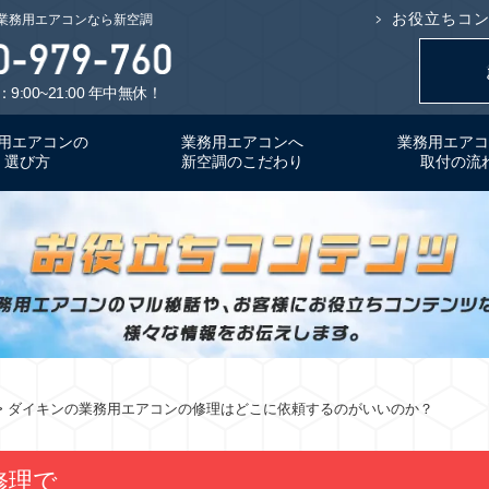
お役立ちコ
業務用エアコンなら新空調
9:00~21:00 年中無休！
用エアコンの
業務用エアコンへ
業務用エアコ
選び方
新空調のこだわり
取付の流
> ダイキンの業務用エアコンの修理はどこに依頼するのがいいのか？
修理で