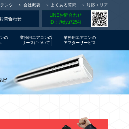
ンテンツ
会社概要
よくある質問
対応エリア
LINEお問合わせ
簡単5分！
お問合わせ
ID：@dyu7254j
お見積り
ンの
業務用エアコンの
業務用エアコンの
れ
リースについて
アフターサービス