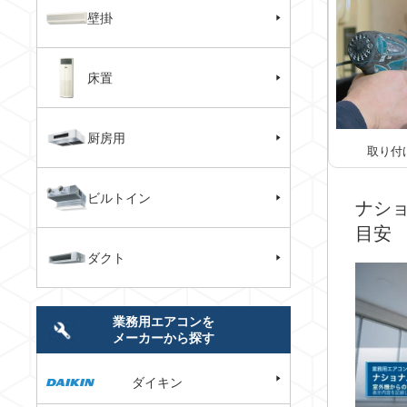
壁掛
床置
厨房用
取り付
ビルトイン
ナショ
目安
ダクト
業務用エアコンを
メーカーから探す
ダイキン