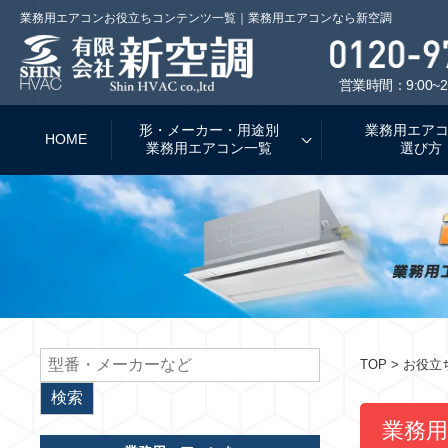
業務用エアコンお役立ちコンテンツ一覧｜業務用エアコンなら新空調
営業時間：9:00~2
形・メーカー・用途別
業務用エア
HOME
業務用エアコン一覧
選び方
TOP
> お役
業務