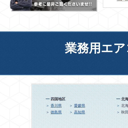
業務用エア
四国地区
北
香川県
愛媛県
北
徳島県
高知県
秋