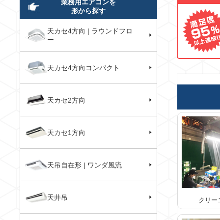
業務用エアコンを
形から探す
天カセ4方向 | ラウンドフロ
ー
天カセ4方向コンパクト
天カセ2方向
天カセ1方向
天吊自在形 | ワンダ風流
天井吊
クリー