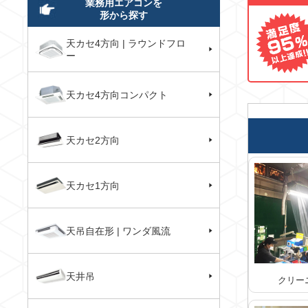
業務用エアコンを
形から探す
天カセ4方向 | ラウンドフロ
ー
天カセ4方向コンパクト
天カセ2方向
天カセ1方向
天吊自在形 | ワンダ風流
天井吊
クリー