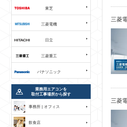
東芝
三菱電
三菱電機
日立
三菱重工
パナソニック
業務用エアコンを
取付工事場所から探す
三菱電
事務所 | オフィス
飲食店