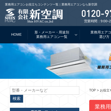
業務用エアコンお役立ちコンテンツ一覧｜業務用エアコンなら新空調
営業時間：9:00~2
形・メーカー・用途別
業務用エア
HOME
業務用エアコン一覧
選び方
TOP
> お役
業務