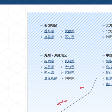
四国地区
北
香川県
愛媛県
北
徳島県
高知県
秋
九州・沖縄地区
中
福岡県
長崎県
鳥
佐賀県
大分県
島
熊本県
宮崎県
岡
鹿児島県
沖縄県
広
山