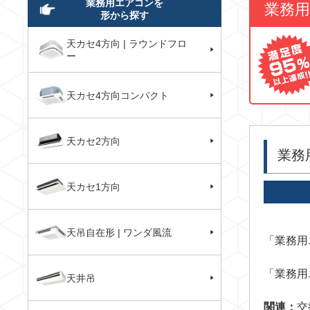
業務用エアコンを
業務
形から探す
天カセ4方向 | ラウンドフロ
ー
天カセ4方向コンパクト
天カセ2方向
業務
天カセ1方向
天吊自在形 | ワンダ風流
「業務用
「業務用
天井吊
関連：
交