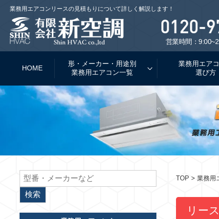
業務用エアコンリースの見積もりについて詳しく解説します！
営業時間：9:00~2
形・メーカー・用途別
業務用エア
HOME
業務用エアコン一覧
選び方
TOP
> 業務
リー