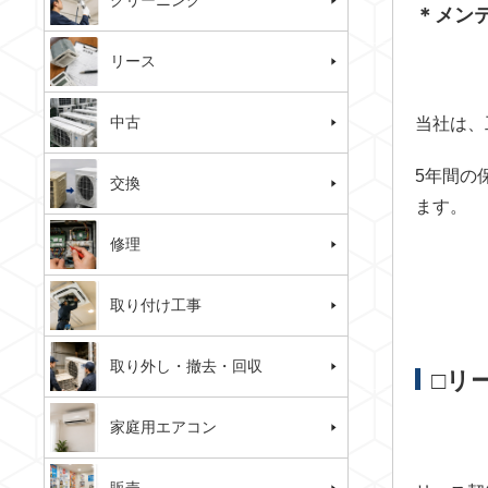
クリーニング
＊メン
リース
中古
当社は、
5年間の
交換
ます。
修理
取り付け工事
取り外し・撤去・回収
□リ
家庭用エアコン