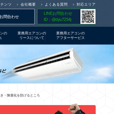
ンテンツ
会社概要
よくある質問
対応エリア
LINEお問合わせ
簡単5分！
お問合わせ
ID：@dyu7254j
お見積り
ンの
業務用エアコンの
業務用エアコンの
れ
リースについて
アフターサービス
付き・陳腐化を防げるところ