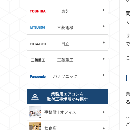
東芝
三菱電機
日立
三菱重工
パナソニック
業務用エアコンを
取付工事場所から探す
事務所 | オフィス
飲食店