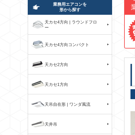
業務用エアコンを
形から探す
天カセ4方向 | ラウンドフロ
ー
天カセ4方向コンパクト
天カセ2方向
天カセ1方向
天吊自在形 | ワンダ風流
天井吊