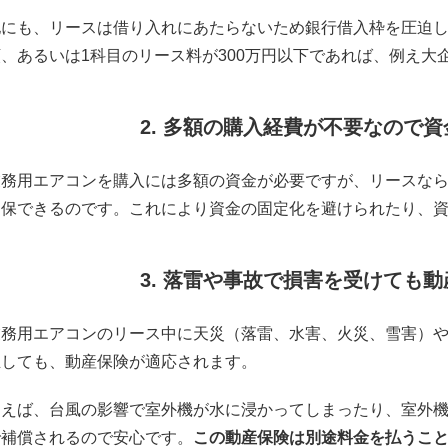
他にも、リースは借り入れにあたらないため銀行借入枠を圧迫し
額、あるいは1科目のリース料が300万円以下であれば、例え大
2. 多額の購入経費が不要なので
業務用エアコンを購入には多額の資金が必要ですが、リースな
留保できるのです。これにより資金の固定化を避けられたり、
3. 落雷や事故で損害を受けても
業務用エアコンのリース中に天災（落雷、水害、火災、雪害）
生しても、動産保険が適応されます。
例えば、台風の影響で室外機が水に浸かってしまったり、室外
で補償されるので安心です。
この動産保険は別途料金を払うこ