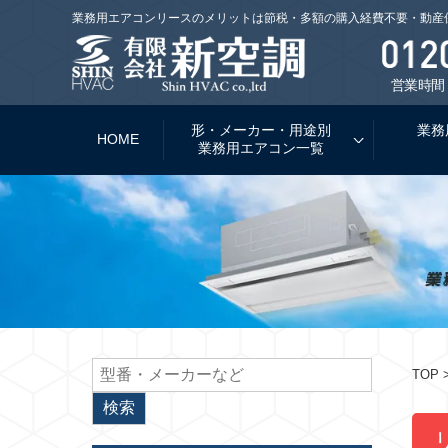
業務用エアコンリースのメリットは節税・多額の購入経費不要・動産
営業時間：
形・メーカー・用途別
業務
HOME
業務用エアコン一覧
TOP