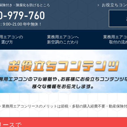
お役立ちコ
保険付き・陳腐化を防げるところ
9:00~21:00 年中無休！
用エアコンの
業務用エアコンへ
業務用エアコ
選び方
新空調のこだわり
取付の流
> 業務用エアコンリースのメリットは節税・多額の購入経費不要・動産保険
リースで