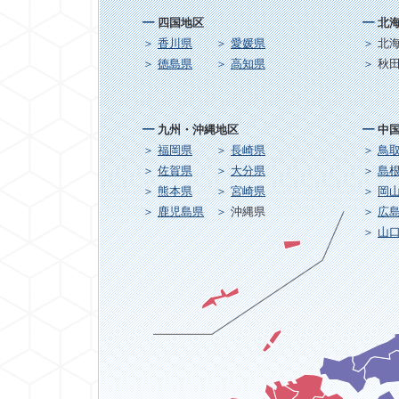
四国地区
北
香川県
愛媛県
北
徳島県
高知県
秋
九州・沖縄地区
中
福岡県
長崎県
鳥
佐賀県
大分県
島
熊本県
宮崎県
岡
鹿児島県
沖縄県
広
山