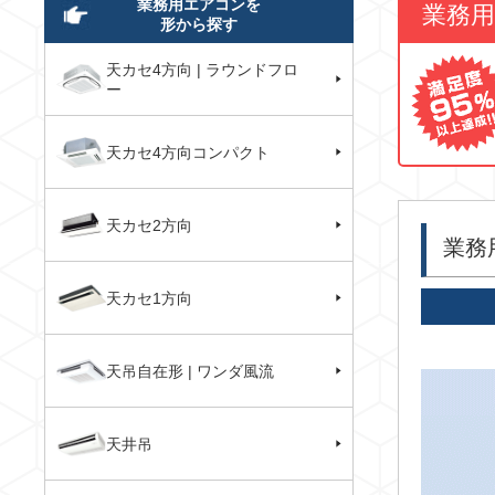
業務用エアコンを
業務
形から探す
天カセ4方向 | ラウンドフロ
ー
天カセ4方向コンパクト
天カセ2方向
業務
天カセ1方向
天吊自在形 | ワンダ風流
天井吊