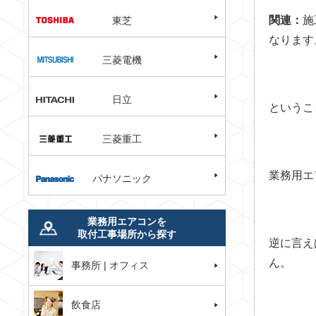
関連：
施
東芝
なります
三菱電機
日立
というこ
三菱重工
業務用エ
パナソニック
業務用エアコンを
取付工事場所から探す
逆に言え
ん。
事務所 | オフィス
飲食店