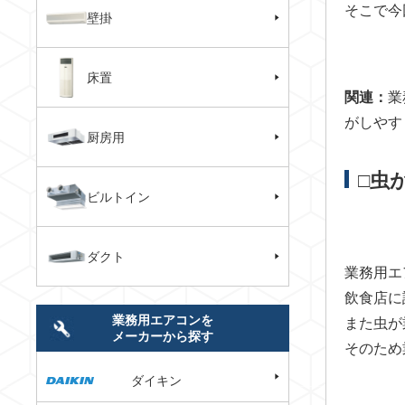
そこで今
壁掛
床置
関連：
業
がしやす
厨房用
□虫
ビルトイン
ダクト
業務用エ
飲食店に
業務用エアコンを
また虫が
メーカーから探す
そのため
ダイキン