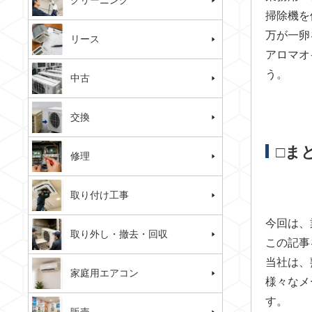
クリーニング
掃除機を
万が一卵
リース
アロマオ
う。
中古
交換
□ま
修理
取り付け工事
今回は、
取り外し・撤去・回収
この記事
当社は、
家庭用エアコン
様々なメ
す。