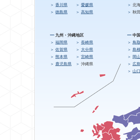
香川県
愛媛県
北
徳島県
高知県
秋
九州・沖縄地区
中
福岡県
長崎県
鳥
佐賀県
大分県
島
熊本県
宮崎県
岡
鹿児島県
沖縄県
広
山