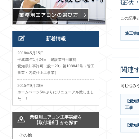
症状
この記事
施工実
新着情報
2018年5月15日
平成30年1月24日 建設業許可取得
愛知県知事許可（般ー29）第108842号（管工
関連
事業・内装仕上工事業）
2015年9月20日
同じ悩み
ホームページ5年ぶりにリニューアル致しまし
た！！
【愛知
工事
業務用エアコン工事実績を
【取付場所】から探す
【愛知
その他