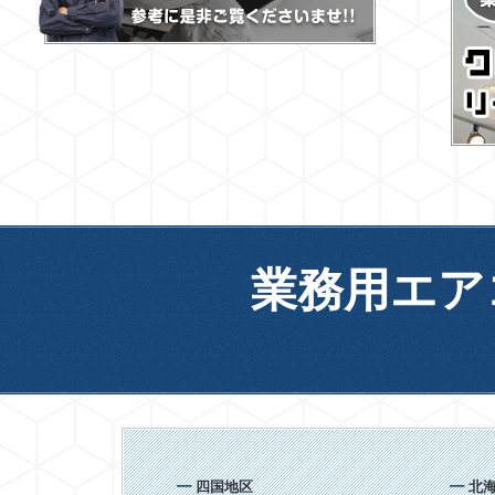
業務用エア
四国地区
北