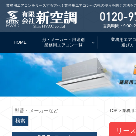
業務用エアコンをリースする方へ！業務用エアコンへの虫の侵入を防ぐ方法を
営業時間：9:00~2
形・メーカー・用途別
業務用エア
HOME
業務用エアコン一覧
選び方
TOP
> 業務
リー