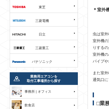
東芝
＊室外
三菱電機
虫は室外
日立
室外機の
りするの
三菱重工
室外機の
パイプや
パナソニック
また室外
業務用エアコンを
通気口に
取付工事場所から探す
事務所 | オフィス
□業
飲食店