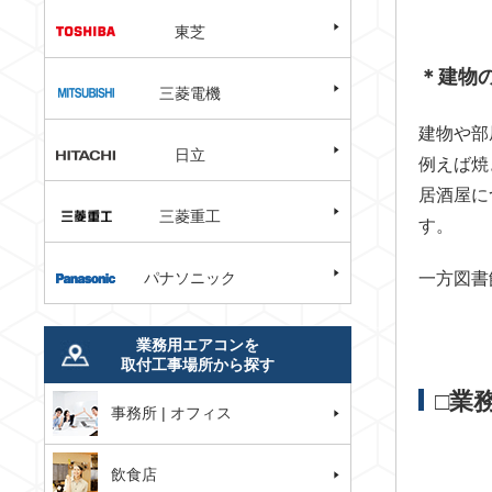
東芝
＊建物
三菱電機
建物や部
日立
例えば焼
居酒屋に
三菱重工
す。
パナソニック
一方図書
業務用エアコンを
取付工事場所から探す
□業
事務所 | オフィス
飲食店