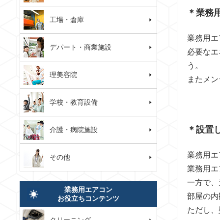
＊業務
工場・倉庫
業務用エ
デパート・商業施設
必要なエ
う。
理美容院
またメン
学校・教育設備
＊設置
介護・病院施設
業務用エ
その他
業務用エ
一方で、
業務用エアコン
部屋の内
お役立ちコンテンツ
ただし、