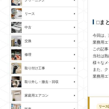
クリーニング
リース
□ま
中古
今回は、
交換
業務用エ
この記事
修理
当社は熟
様々なメ
取り付け工事
また、ク
業務用エ
取り外し・撤去・回収
家庭用エアコン
リース