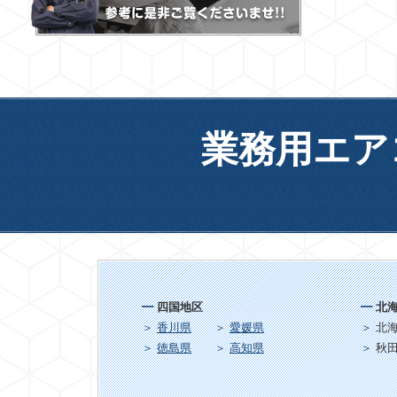
業務用エア
四国地区
北
香川県
愛媛県
北
徳島県
高知県
秋