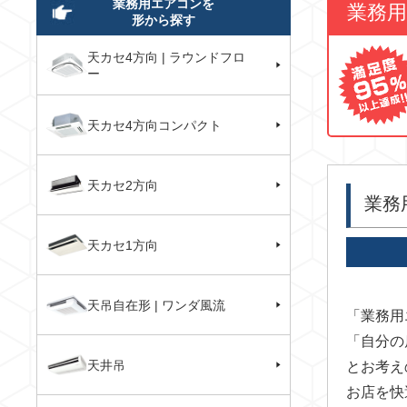
業務用エアコンを
業務
形から探す
天カセ4方向 | ラウンドフロ
ー
天カセ4方向コンパクト
天カセ2方向
業務
天カセ1方向
天吊自在形 | ワンダ風流
「業務用
「自分の
天井吊
とお考え
お店を快