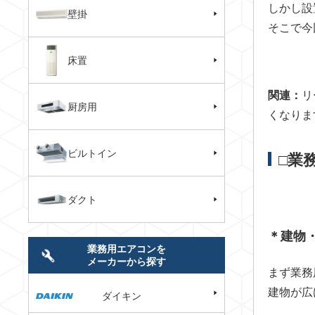
しかし設
壁掛
そこで今
床置
関連：
リ
厨房用
くなりま
ビルトイン
□業
ダクト
＊建物
業務用エアコンを
メーカーから探す
まず業務
建物が広
ダイキン