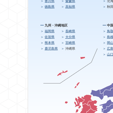
香川県
愛媛県
北
徳島県
高知県
秋
九州・沖縄地区
中
福岡県
長崎県
鳥
佐賀県
大分県
島
熊本県
宮崎県
岡
鹿児島県
沖縄県
広
山