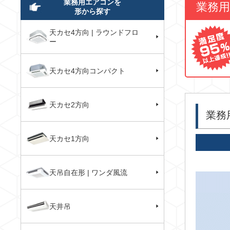
業務用エアコンを
業務
形から探す
天カセ4方向 | ラウンドフロ
ー
天カセ4方向コンパクト
天カセ2方向
業務
天カセ1方向
天吊自在形 | ワンダ風流
天井吊