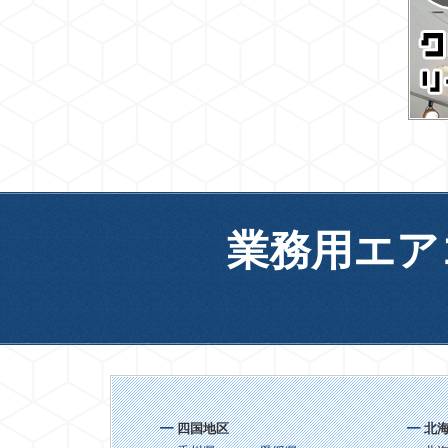
業務用エア
四国地区
北