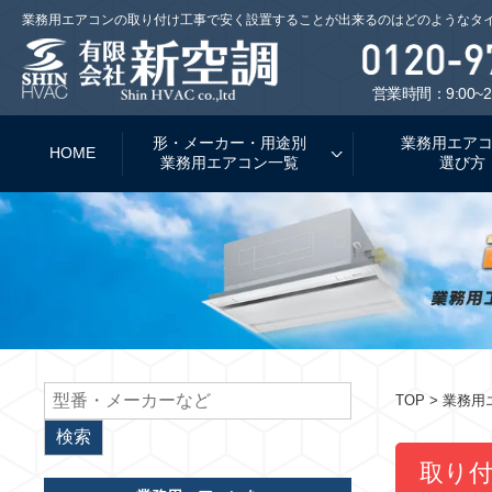
業務用エアコンの取り付け工事で安く設置することが出来るのはどのようなタ
営業時間：9:00~2
形・メーカー・用途別
業務用エア
HOME
業務用エアコン一覧
選び方
TOP
> 業務
取り