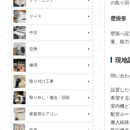
クリーニング
の取り回
リース
壁掛形
中古
壁面へ設
量、能力
交換
現地
修理
問い合わ
取り付け工事
設置した
取り外し・撤去・回収
希望する
室内機と
家庭用エアコン
配管ルー
搬入経路