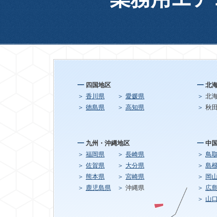
四国地区
北
香川県
愛媛県
北
徳島県
高知県
秋
九州・沖縄地区
中
福岡県
長崎県
鳥
佐賀県
大分県
島
熊本県
宮崎県
岡
鹿児島県
沖縄県
広
山