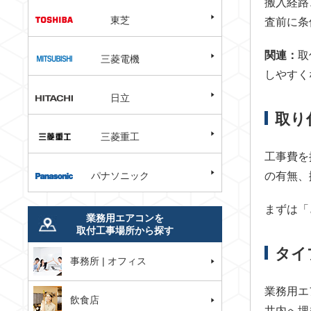
搬入経路
東芝
査前に条
関連：
取
三菱電機
しやすく
日立
取り
三菱重工
工事費を
パナソニック
の有無、
まずは「
業務用エアコンを
取付工事場所から探す
タイ
事務所 | オフィス
業務用エ
飲食店
井内へ埋