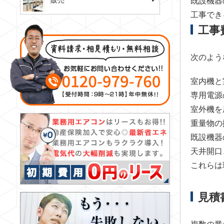
販売
既設機器
工事でき
工事
次のよう
室内機と
専用電源
室外機を
重量物の
既設機器
天井開口
これらは
見積