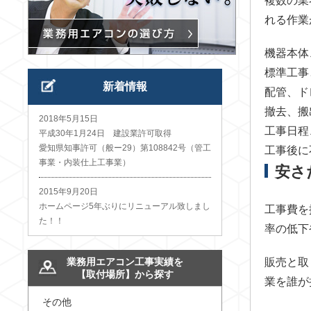
複数の業
れる作業
機器本体
標準工事
新着情報
配管、ド
撤去、搬
2018年5月15日
工事日程
平成30年1月24日 建設業許可取得
愛知県知事許可（般ー29）第108842号（管工
工事後に
事業・内装仕上工事業）
安さ
2015年9月20日
ホームページ5年ぶりにリニューアル致しまし
工事費を
た！！
率の低下
業務用エアコン工事実績を
販売と取
【取付場所】から探す
業を誰が
その他