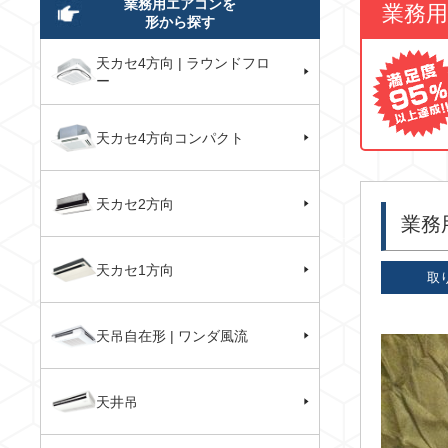
業務用エアコンを
業務
形から探す
天カセ4方向 | ラウンドフロ
ー
天カセ4方向コンパクト
天カセ2方向
業務
天カセ1方向
取
天吊自在形 | ワンダ風流
天井吊