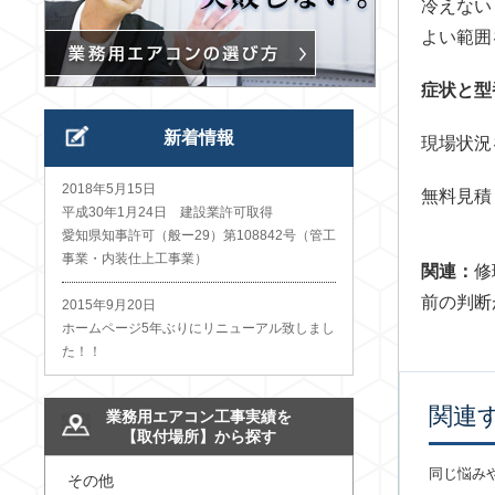
冷えない
よい範囲
症状と型
新着情報
現場状況
2018年5月15日
無料見積
平成30年1月24日 建設業許可取得
愛知県知事許可（般ー29）第108842号（管工
事業・内装仕上工事業）
関連：
修
前の判断
2015年9月20日
ホームページ5年ぶりにリニューアル致しまし
た！！
関連
業務用エアコン工事実績を
【取付場所】から探す
同じ悩み
その他