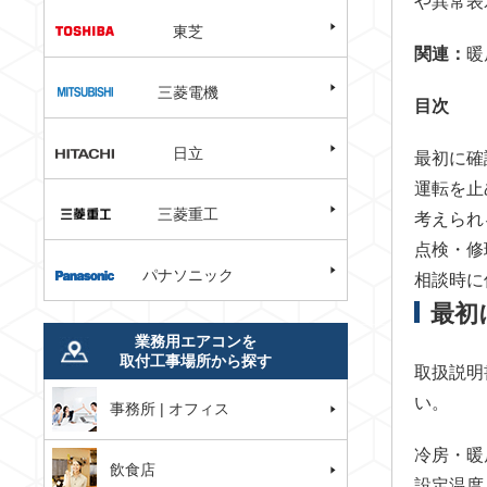
や異常表
東芝
関連：
暖
三菱電機
目次
日立
最初に確
運転を止
三菱重工
考えられ
点検・修
パナソニック
相談時に
最初
業務用エアコンを
取付工事場所から探す
取扱説明
い。
事務所 | オフィス
冷房・暖
飲食店
設定温度