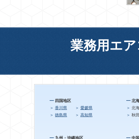
業務用エア
四国地区
北
香川県
愛媛県
北
徳島県
高知県
秋
九州・沖縄地区
中