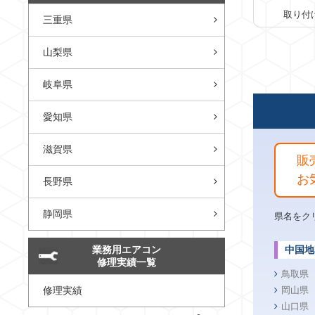
取り付
三重県
山梨県
岐阜県
愛知県
滋賀県
販
お
長野県
静岡県
県名をク
業務用エアコン
中国地
修理実績一覧
鳥取県
修理実績
岡山県
山口県