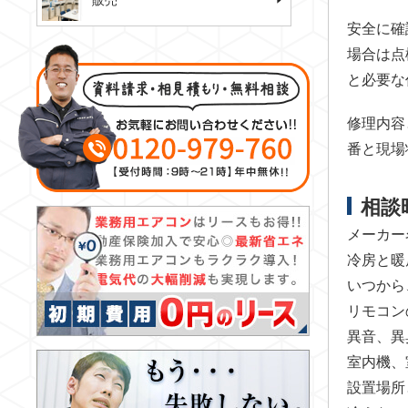
販売
安全に確
場合は点
と必要な
修理内容
番と現場
相談
メーカー
冷房と暖
いつから
リモコン
異音、異
室内機、
設置場所