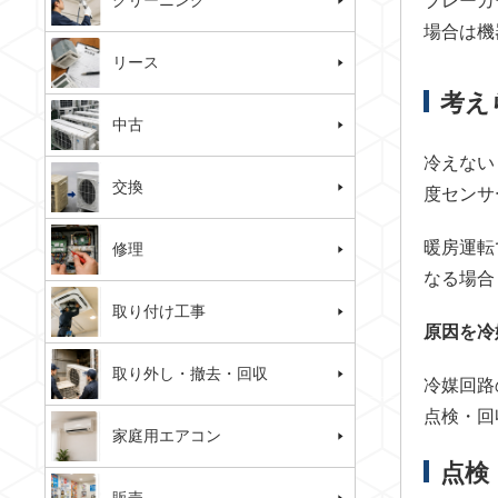
クリーニング
ブレーカ
場合は機
リース
考え
中古
冷えない
交換
度センサ
暖房運転
修理
なる場合
取り付け工事
原因を冷
取り外し・撤去・回収
冷媒回路
点検・回
家庭用エアコン
点検