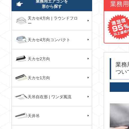
業務用エアコンを
業務
形から探す
天カセ4方向 | ラウンドフロ
ー
天カセ4方向コンパクト
天カセ2方向
業務
つい
天カセ1方向
天吊自在形 | ワンダ風流
天井吊