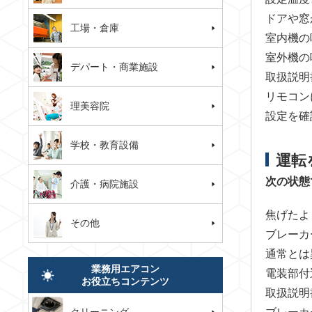
ドアや窓
工場・倉庫
室内機の
室外機の
デパート・商業施設
取扱説明
リモコン
理美容院
設定を確
学校・教育設備
運転
次の状態
介護・病院施設
焦げたよ
その他
ブレーカ
通常とは
業務用エアコン
電装部付
お役立ちコンテンツ
取扱説明