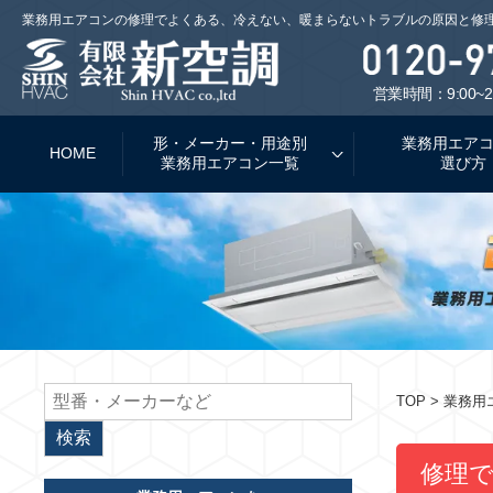
業務用エアコンの修理でよくある、冷えない、暖まらないトラブルの原因と修
営業時間：9:00~2
形・メーカー・用途別
業務用エア
HOME
業務用エアコン一覧
選び方
TOP
> 業務
修理