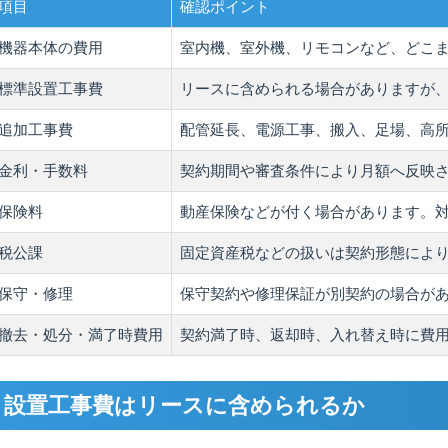
項目
確認ポイント
機器本体の費用
室内機、室外機、リモコンなど、どこ
標準設置工事費
リースに含められる場合がありますが
追加工事費
配管延長、電源工事、搬入、足場、高
金利・手数料
契約期間や審査条件により月額へ反映
保険料
動産保険などが付く場合があります。
税公課
固定資産税などの扱いは契約形態によ
保守・修理
保守契約や修理保証が別契約の場合が
撤去・処分・満了時費用
契約満了時、返却時、入れ替え時に費
設置工事費はリースに含められるか