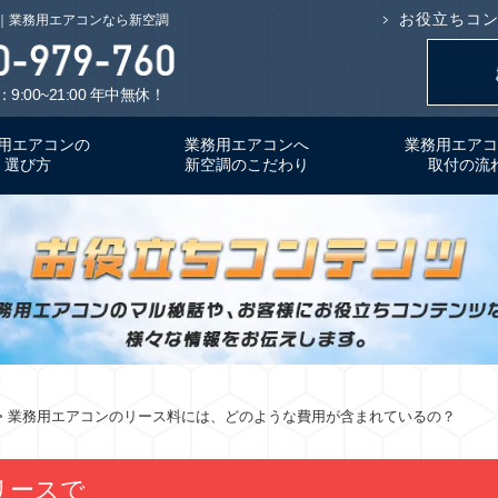
お役立ちコ
｜業務用エアコンなら新空調
9:00~21:00 年中無休！
用エアコンの
業務用エアコンへ
業務用エアコ
選び方
新空調のこだわり
取付の流
> 業務用エアコンのリース料には、どのような費用が含まれているの？
リースで