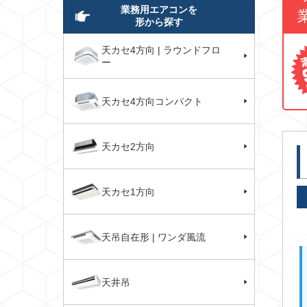
業務用エアコンを
形から探す
天カセ4方向 | ラウンドフロ
ー
天カセ4方向コンパクト
天カセ2方向
天カセ1方向
天吊自在形 | ワンダ風流
天井吊