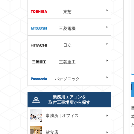
東芝
三菱電機
日立
三菱重工
パナソニック
業務用エアコンを
取付工事場所から探す
事務所 | オフィス
飲食店