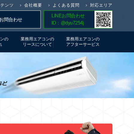
ンテンツ
会社概要
よくある質問
対応エリア
LINEお問合わせ
簡単5分！
お問合わせ
ID：@dyu7254j
お見積り
ンの
業務用エアコンの
業務用エアコンの
れ
リースについて
アフターサービス