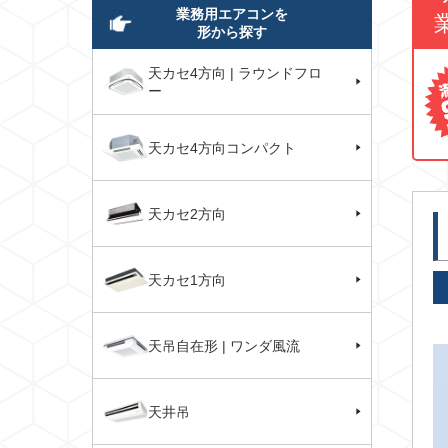
業務用エアコンを
形から探す
天カセ4方向 | ラウンドフロ
ー
天カセ4方向コンパクト
天カセ2方向
天カセ1方向
天吊自在形 | ワンダ風流
天井吊