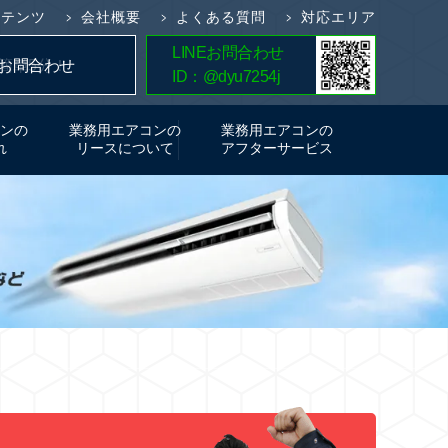
ンテンツ
会社概要
よくある質問
対応エリア
LINEお問合わせ
簡単5分！
お問合わせ
ID：@dyu7254j
お見積り
ンの
業務用エアコンの
業務用エアコンの
れ
リースについて
アフターサービス