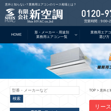
意外と知らない？業務用エアコンのリース相場とは？
営業時間：9:00~2
形・メーカー・用途別
業務用エア
HOME
業務用エアコン一覧
選び方
TOP
> 意外
リー