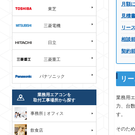
月額
東芝
見積
三菱電機
リー
相談
日立
契約
三菱重工
パナソニック
リー
業務用エアコンを
業務用
取付工事場所から探す
力、台
事務所 | オフィス
す。
そのた
飲食店