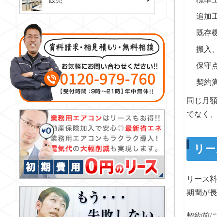
販売
追加
既存
搬入
保守
契約
同じ月
でなく
リー
リース
期間が
契約前