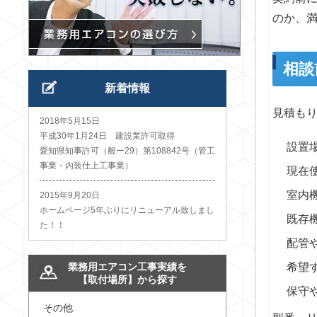
のか、
相談
新着情報
見積も
2018年5月15日
平成30年1月24日 建設業許可取得
設置
愛知県知事許可（般ー29）第108842号（管工
事業・内装仕上工事業）
現在
室内
2015年9月20日
ホームページ5年ぶりにリニューアル致しまし
既存
た！！
配管
業務用エアコン工事実績を
希望
【取付場所】から探す
保守
その他