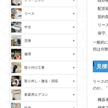
クリーニング
既存
配管
リース
契約
リー
中古
保守
交換
一般的
担は分
修理
見積
取り付け工事
取り外し・撤去・回収
リース
のか」
家庭用エアコン
機器
標準