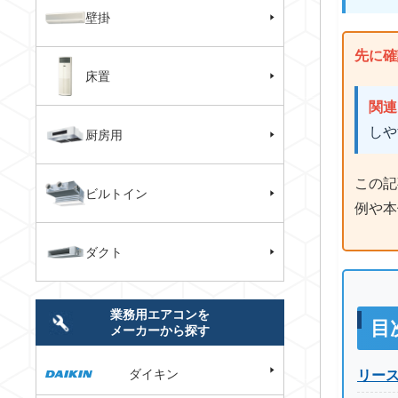
壁掛
先に確
床置
関連
しや
厨房用
この記
ビルトイン
例や本
ダクト
業務用エアコンを
目
メーカーから探す
ダイキン
リー