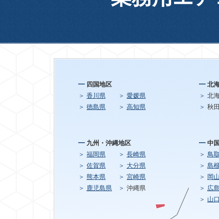
四国地区
北
香川県
愛媛県
北
徳島県
高知県
秋
九州・沖縄地区
中
福岡県
長崎県
鳥
佐賀県
大分県
島
熊本県
宮崎県
岡
鹿児島県
沖縄県
広
山