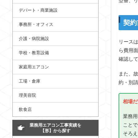
型番、
デパート・商業施設
契約
事務所・オフィス
介護・病院施設
リース
ら費用
学校・教育設備
確認し
家庭用エアコン
また、
工場・倉庫
約・別
理美容院
相場だ
飲食店
業務用
ことで
業務用エアコン工事実績を
【形】から探す
そろえ