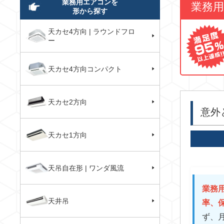
業務用エアコンを
業務
形から探す
天カセ4方向 | ラウンドフロ
ー
天カセ4方向コンパクト
天カセ2方向
意外
天カセ1方向
天吊自在形 | ワンダ風流
業務
天井吊
率、
ず、