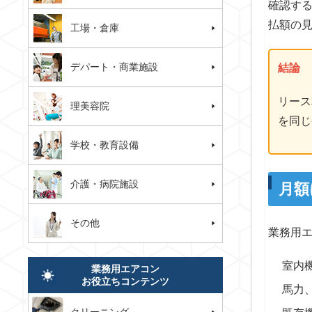
確認す
払額の
工場・倉庫
デパート・商業施設
結論
リース
理美容院
を同じ
学校・教育設備
介護・病院施設
月額
その他
業務用
室内
業務用エアコン
お役立ちコンテンツ
馬力