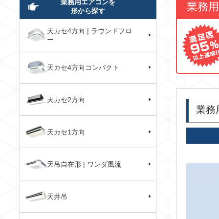
業務用エアコンを
業務
形から探す
天カセ4方向 | ラウンドフロ
ー
天カセ4方向コンパクト
天カセ2方向
業務
天カセ1方向
天吊自在形 | ワンダ風流
天井吊