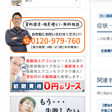
販売
次に確
症状
この記事
交換費
関連
同じ悩み
【愛知県
交換工