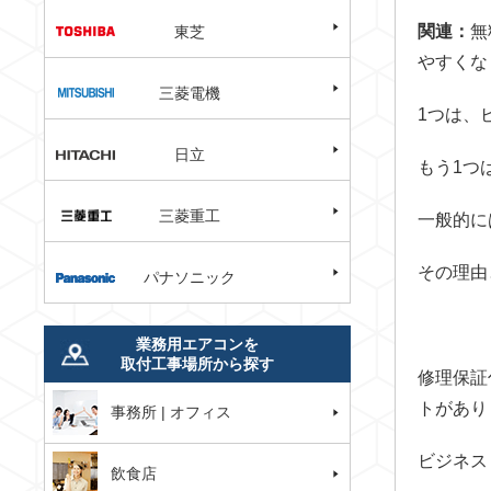
関連：
無
東芝
やすくな
三菱電機
1つは、
日立
もう1つ
三菱重工
一般的に
その理由
パナソニック
業務用エアコンを
取付工事場所から探す
修理保証
トがあり
事務所 | オフィス
ビジネス
飲食店