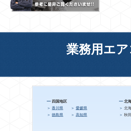
業務用エア
四国地区
北
香川県
愛媛県
北
徳島県
高知県
秋