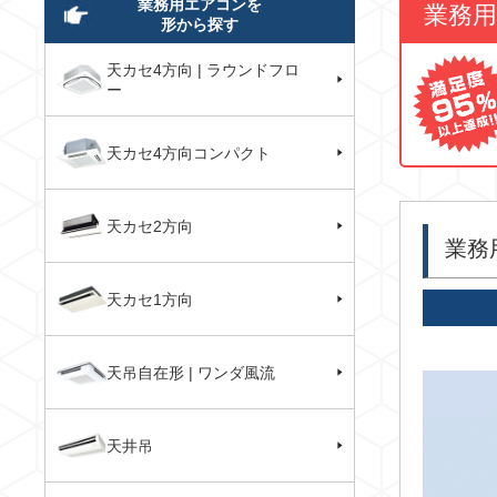
業務用エアコンを
業務
形から探す
天カセ4方向 | ラウンドフロ
ー
天カセ4方向コンパクト
天カセ2方向
業務
天カセ1方向
天吊自在形 | ワンダ風流
天井吊