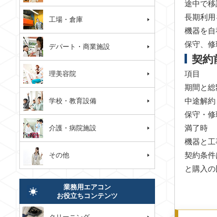
途中で移
長期利用
工場・倉庫
機器を自
保守、修
デパート・商業施設
契約
理美容院
項目
期間と総
学校・教育設備
中途解約
保守・修
介護・病院施設
満了時
機器と工
その他
契約条件
と購入の
業務用エアコン
お役立ちコンテンツ