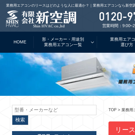
業務用エアコンのリースはどのような人に最適か？｜業務用エアコンなら新空
営業時間：9:00~2
形・メーカー・用途別
業務用エア
HOME
業務用エアコン一覧
選び方
TOP
> 業務
リー