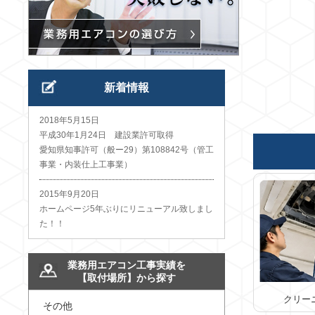
新着情報
2018年5月15日
平成30年1月24日 建設業許可取得
愛知県知事許可（般ー29）第108842号（管工
事業・内装仕上工事業）
2015年9月20日
ホームページ5年ぶりにリニューアル致しまし
た！！
業務用エアコン工事実績を
【取付場所】から探す
クリー
その他