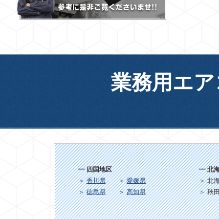
業務用エア
四国地区
北
香川県
愛媛県
北
徳島県
高知県
秋