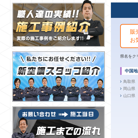
販
お
県名をク
中国地
鳥取県
岡山県
山口県