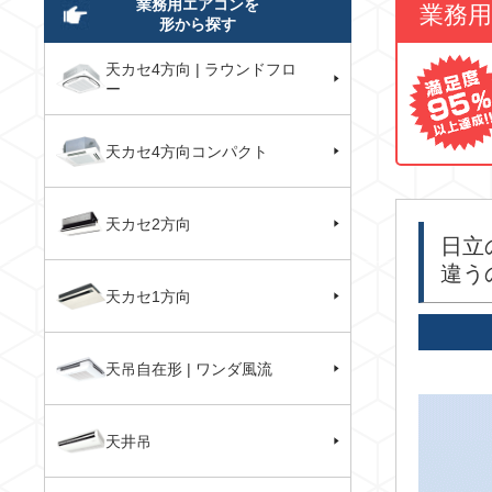
業務用エアコンを
業務
形から探す
天カセ4方向 | ラウンドフロ
ー
天カセ4方向コンパクト
天カセ2方向
日立
違う
天カセ1方向
天吊自在形 | ワンダ風流
天井吊