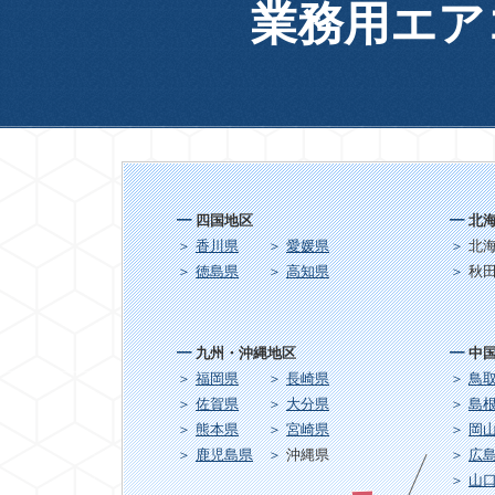
業務用エア
四国地区
北
香川県
愛媛県
北
徳島県
高知県
秋
九州・沖縄地区
中
福岡県
長崎県
鳥
佐賀県
大分県
島
熊本県
宮崎県
岡
鹿児島県
沖縄県
広
山