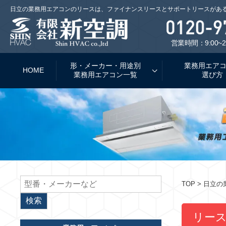
日立の業務用エアコンのリースは、ファイナンスリースとサポートリースがあ
営業時間：9:00~2
形・メーカー・用途別
業務用エア
HOME
業務用エアコン一覧
選び方
TOP
> 日立
リー