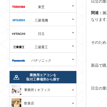
日立の業
東芝
関連：
施
なります
三菱電機
日立
そのため
三菱重工
パナソニック
新品で購
業務用エアコンを
取付工事場所から探す
日立の業
事務所 | オフィス
飲食店