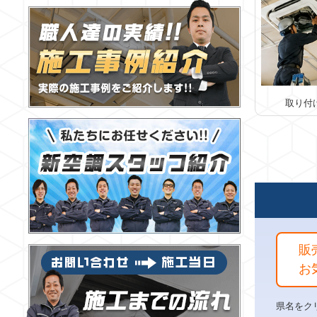
取り付
販
お
県名をク