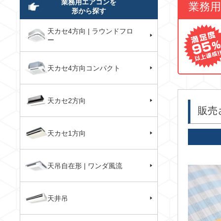
業務用エアコンを
業務
形から探す
天カセ4方向 | ラウンドフロ
ー
天カセ4方向コンパクト
天カセ2方向
販売
天カセ1方向
天吊自在形 | ワンダ風流
天井吊