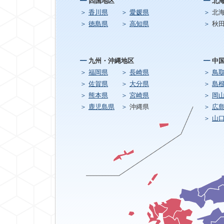
四国地区
北
香川県
愛媛県
北
徳島県
高知県
秋
九州・沖縄地区
中
福岡県
長崎県
鳥
佐賀県
大分県
島
熊本県
宮崎県
岡
鹿児島県
沖縄県
広
山