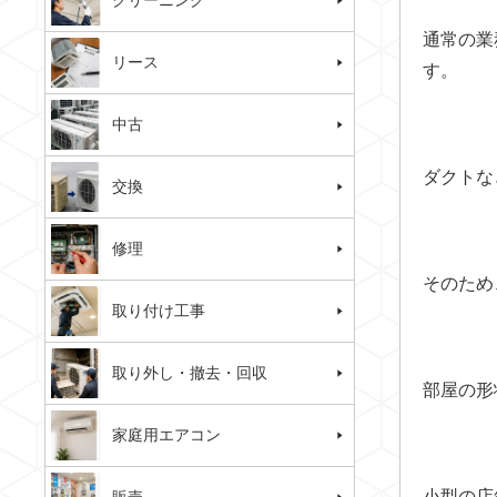
クリーニング
通常の業
リース
す。
中古
ダクトな
交換
修理
そのため
取り付け工事
取り外し・撤去・回収
部屋の形
家庭用エアコン
小型の店