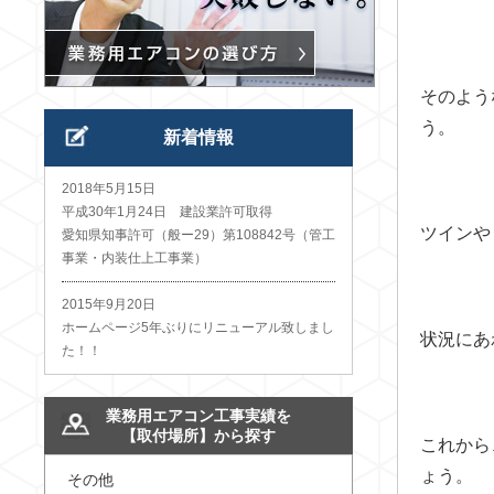
そのよう
う。
新着情報
2018年5月15日
平成30年1月24日 建設業許可取得
ツインや
愛知県知事許可（般ー29）第108842号（管工
事業・内装仕上工事業）
2015年9月20日
ホームページ5年ぶりにリニューアル致しまし
状況にあ
た！！
業務用エアコン工事実績を
【取付場所】から探す
これから
ょう。
その他