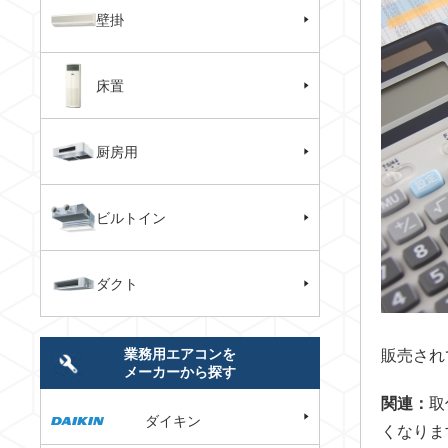
壁掛
床置
厨房用
ビルトイン
ダクト
業務用エアコンを
販売され
メーカーから探す
関連：
取
ダイキン
くなりま