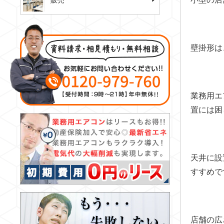
販売
壁掛形は
業務用エ
置には困
天井に設
すすめで
店舗の広