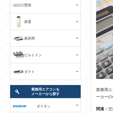
壁掛
床置
厨房用
ビルトイン
ダクト
業務用エアコンを
業務用エ
メーカーから探す
ーカーの
ダイキン
関連：
交