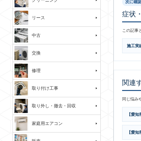
クリーニング
次に確
症状
リース
この記事
中古
施工実
交換
修理
関連
取り付け工事
同じ悩み
取り外し・撤去・回収
【愛知
家庭用エアコン
【愛知