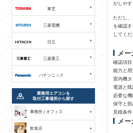
がしやす
東芝
ただし、
三菱電機
を確認す
してくだ
日立
メー
三菱重工
確認項目
能力と用
パナソニック
室内機タ
電源と既
業務用エアコンを
必要な機
取付工事場所から探す
保守と部
事務所 | オフィス
見積条件
メー
飲食店