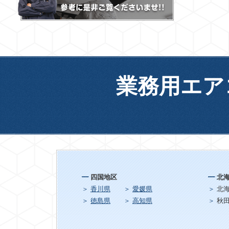
業務用エア
四国地区
北
香川県
愛媛県
北
徳島県
高知県
秋