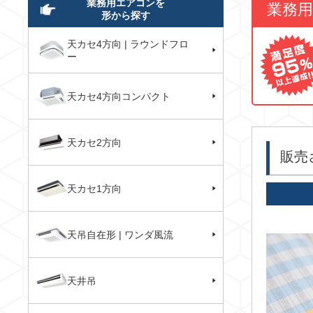
業務用エアコンを
業務
形から探す
天カセ4方向 | ラウンドフロ
ー
天カセ4方向コンパクト
天カセ2方向
販売
天カセ1方向
天吊自在形 | ワンダ風流
天井吊