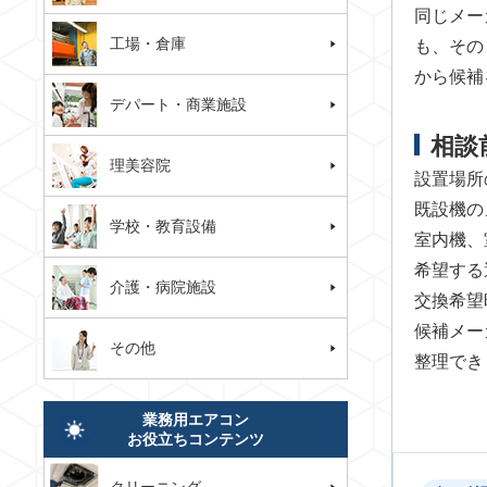
同じメー
工場・倉庫
も、その
から候補
デパート・商業施設
相談
理美容院
設置場所
既設機の
学校・教育設備
室内機、
希望する
介護・病院施設
交換希望
候補メー
その他
整理でき
業務用エアコン
お役立ちコンテンツ