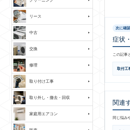
クリーニング
リース
次に確
中古
症状
交換
この記事
修理
取付工
取り付け工事
取り外し・撤去・回収
関連
家庭用エアコン
同じ悩み