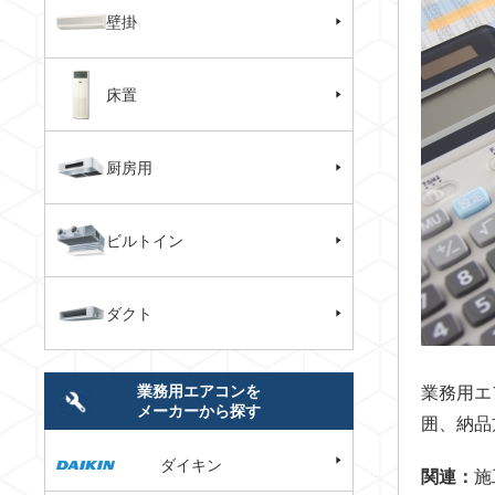
壁掛
床置
厨房用
ビルトイン
ダクト
業務用エアコンを
業務用エ
メーカーから探す
囲、納品
ダイキン
関連：
施