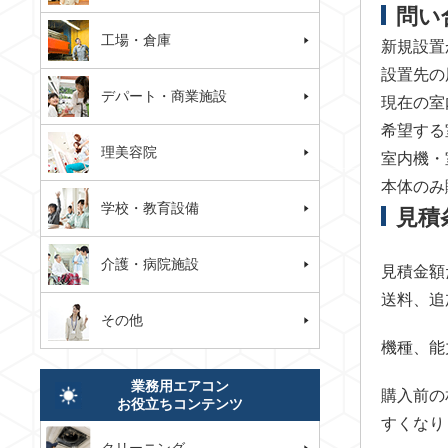
問い
工場・倉庫
新規設置
設置先の
デパート・商業施設
現在の室
希望する
理美容院
室内機・
本体のみ
学校・教育設備
見積
介護・病院施設
見積金額
送料、追
その他
機種、能
業務用エアコン
購入前の
お役立ちコンテンツ
すくなり