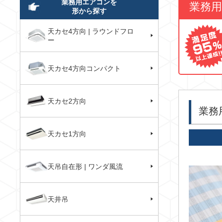
業務用エアコンを
業務
形から探す
天カセ4方向 | ラウンドフロ
ー
天カセ4方向コンパクト
天カセ2方向
業務
天カセ1方向
天吊自在形 | ワンダ風流
天井吊