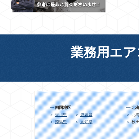
業務用エア
四国地区
北
香川県
愛媛県
北
徳島県
高知県
秋