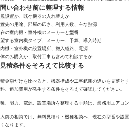
問い合わせ前に整理する情報
新規設置か、既存機器の入れ替えか
設置先の用途、部屋の広さ、利用人数、主な熱源
現在の室内機・室外機のメーカーと型番
希望する室内機タイプ、メーカー、予算、導入時期
室内機・室外機の設置場所、搬入経路、電源
本体のみ購入か、取付工事も含めて相談するか
見積条件をそろえて比較する
見積金額だけを比べると、機器構成や工事範囲の違いを見落と
送料、追加費用が発生する条件をそろえて確認してください。
機種、能力、電源、設置場所を整理する手順は、
業務用エアコ
購入前の相談では、
無料見積り・機種相談
へ、現在の型番や設
すくなります。