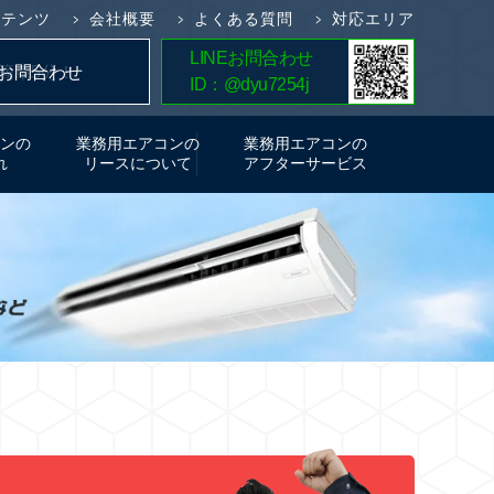
ンテンツ
会社概要
よくある質問
対応エリア
LINEお問合わせ
簡単5分！
お問合わせ
ID：@dyu7254j
お見積り
ンの
業務用エアコンの
業務用エアコンの
れ
リースについて
アフターサービス