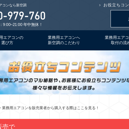
お役立ちコ
アコンなら新空調
9:00~21:00 年中無休！
用エアコンの
業務用エアコンへ
業務用エアコ
選び方
新空調のこだわり
取付の流
> 業務用エアコンを販売業者から購入する際はここを見る！
販売で