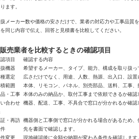
なります。
取扱メーカー数や価格の安さだけで、業者の対応力や工事品質
件を同じ内容で伝え、回答と見積書を比較してください。
販売業者を比較するときの確認項目
確認項目
確認する内容
取扱機器
希望するメーカー、タイプ、能力、構成を取り扱っ
機種選定
広さだけでなく、用途、人数、熱源、出入口、設置
見積範囲
本体、リモコン、パネル、別売部品、送料、工事、
納品・工事
本体のみの納品か、取付工事まで依頼できるか確認
問い合わせ
機器、配送、工事、不具合で窓口が分かれるか確認
先
保証・再訪
機器側と工事側で窓口が分かれる場合があるため、
条件
先を書面で確認します。
条件変更
現地確認後に金額や納期が変わる条件を確認します