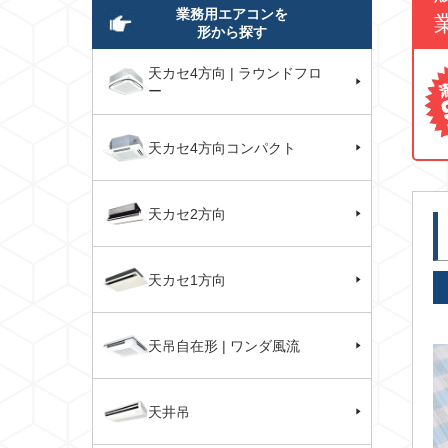
業務用エアコンを
形から探す
天カセ4方向 | ラウンドフロ
ー
天カセ4方向コンパクト
天カセ2方向
天カセ1方向
天吊自在形 | ワンダ風流
天井吊