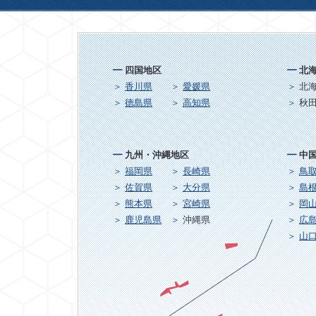
四国地区
北
香川県
愛媛県
北
徳島県
高知県
秋
九州・沖縄地区
中
福岡県
長崎県
鳥
佐賀県
大分県
島
熊本県
宮崎県
岡
鹿児島県
沖縄県
広
山