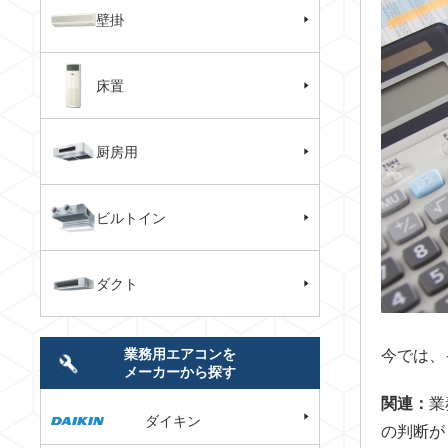
壁掛
床置
厨房用
ビルトイン
ダクト
業務用エアコンを
今では、
メーカーから探す
関連：
業
ダイキン
の判断が