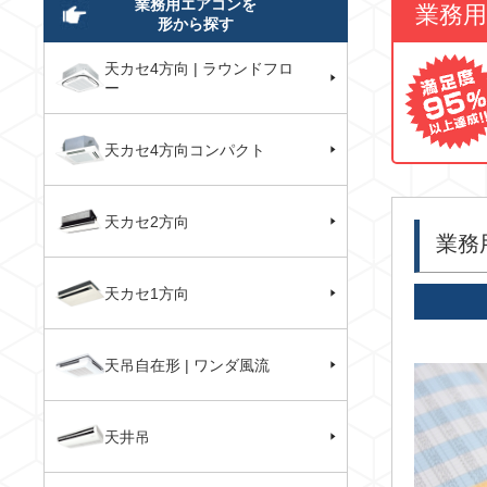
業務用エアコンを
業務
形から探す
天カセ4方向 | ラウンドフロ
ー
天カセ4方向コンパクト
天カセ2方向
業務
天カセ1方向
天吊自在形 | ワンダ風流
天井吊