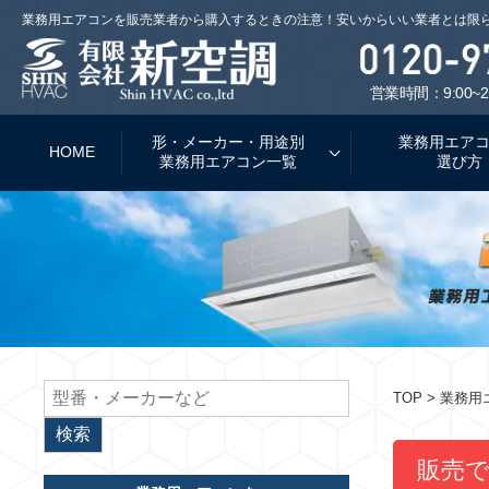
業務用エアコンを販売業者から購入するときの注意！安いからいい業者とは限
営業時間：9:00~2
形・メーカー・用途別
業務用エア
HOME
業務用エアコン一覧
選び方
TOP
> 業務
販売