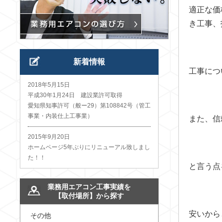
適正な価
き工事、
新着情報
工事につ
2018年5月15日
平成30年1月24日 建設業許可取得
愛知県知事許可（般ー29）第108842号（管工
事業・内装仕上工事業）
また、信
2015年9月20日
ホームページ5年ぶりにリニューアル致しまし
た！！
と言う点
業務用エアコン工事実績を
【取付場所】から探す
安いから
その他