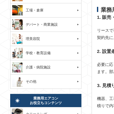
業務
工場・倉庫
1. 販
デパート・商業施設
リースで
契約先に
理美容院
2. 設
学校・教育設備
必要に応
介護・病院施設
ます。部
その他
3. 見
業務用エアコン
機器、工
お役立ちコンテンツ
積りで内