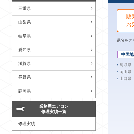
三重県
販
山梨県
お
岐阜県
県名をク
愛知県
中国地
滋賀県
鳥取県
岡山県
長野県
山口県
静岡県
業務用エアコン
修理実績一覧
修理実績