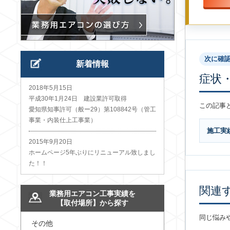
次に確
新着情報
症状
2018年5月15日
平成30年1月24日 建設業許可取得
この記事
愛知県知事許可（般ー29）第108842号（管工
事業・内装仕上工事業）
施工実
2015年9月20日
ホームページ5年ぶりにリニューアル致しまし
た！！
関連
業務用エアコン工事実績を
【取付場所】から探す
同じ悩み
その他