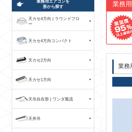
業務用エアコンを
業務
形から探す
天カセ4方向 | ラウンドフロ
ー
天カセ4方向コンパクト
天カセ2方向
業務
天カセ1方向
天吊自在形 | ワンダ風流
天井吊