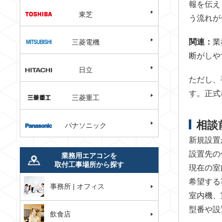
報を伝え
東芝
う流れが
関連：
業
三菱電機
断がしや
日立
ただし、
す。正式
三菱重工
相談
パナソニック
新規設置
設置先の
業務用エアコンを
取付工事場所から探す
現在の室
希望する
事務所 | オフィス
室内機、
型番や設
飲食店