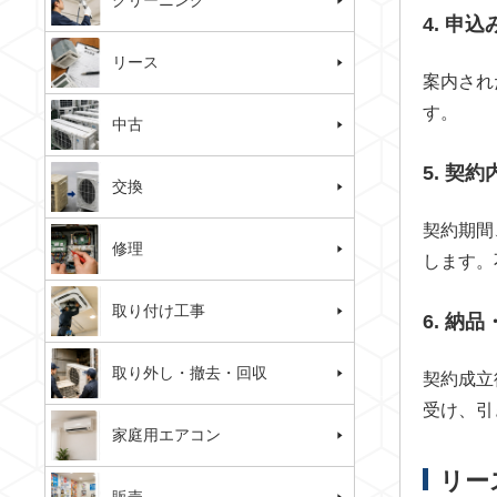
クリーニング
4. 申
リース
案内され
す。
中古
5. 契
交換
契約期間
修理
します。
取り付け工事
6. 納
取り外し・撤去・回収
契約成立
受け、引
家庭用エアコン
リー