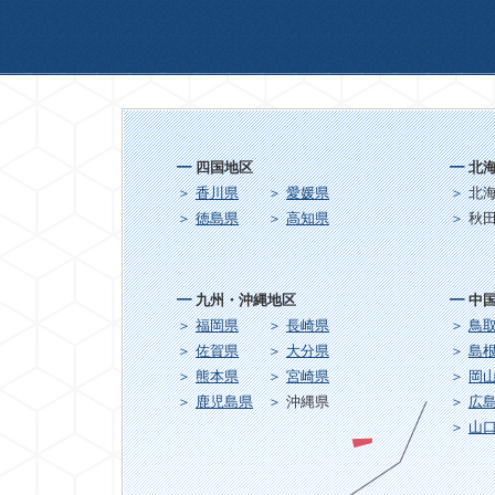
四国地区
北
香川県
愛媛県
北
徳島県
高知県
秋
九州・沖縄地区
中
福岡県
長崎県
鳥
佐賀県
大分県
島
熊本県
宮崎県
岡
鹿児島県
沖縄県
広
山