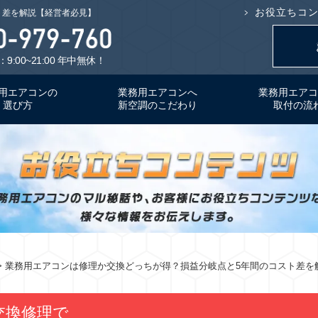
お役立ちコ
ト差を解説【経営者必見】
9:00~21:00 年中無休！
用エアコンの
業務用エアコンへ
業務用エアコ
選び方
新空調のこだわり
取付の流
> 業務用エアコンは修理か交換どっちが得？損益分岐点と5年間のコスト差を
交換修理で