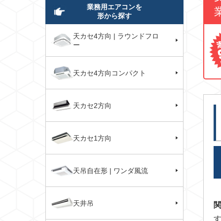
業務用エアコンを
形から探す
天カセ4方向 | ラウンドフロ
ー
天カセ4方向コンパクト
天カセ2方向
天カセ1方向
天吊自在形 | ワンダ風流
天井吊