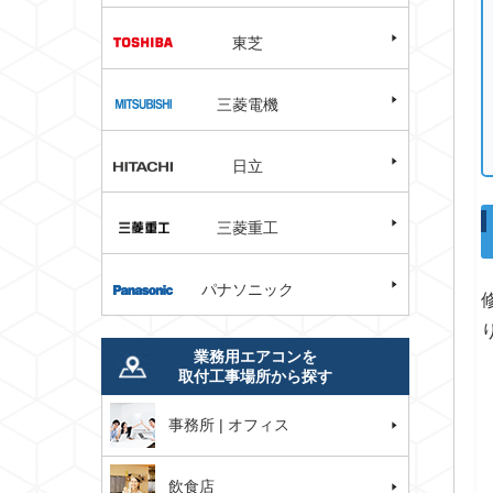
東芝
三菱電機
日立
三菱重工
パナソニック
業務用エアコンを
取付工事場所から探す
事務所 | オフィス
飲食店