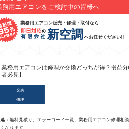
業務用エアコンをご検討中の皆様へ
業務用エアコン販売・修理・取付なら
新空調
へお任せください!!
業務用エアコンは修理か交換どっちが得？損益分
者必見】
交換
修理
関連：
無料見積り
、
エラーコード一覧
、
業務用エアコン修理相
すくなります。