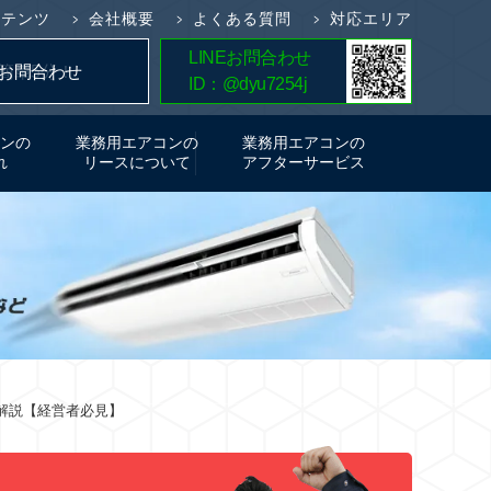
ンテンツ
会社概要
よくある質問
対応エリア
LINEお問合わせ
簡単5分！
お問合わせ
ID：@dyu7254j
お見積り
ンの
業務用エアコンの
業務用エアコンの
れ
リースについて
アフターサービス
解説【経営者必見】