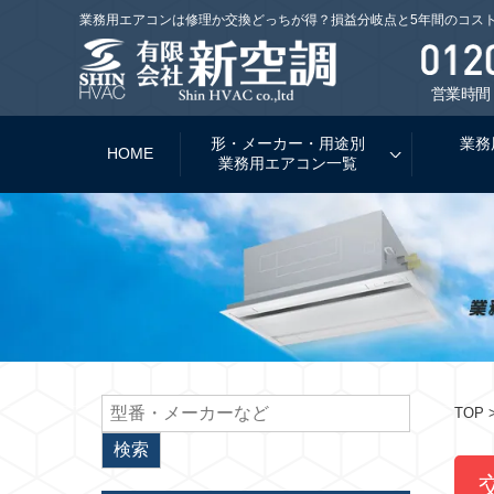
業務用エアコンは修理か交換どっちが得？損益分岐点と5年間のコス
営業時間：
形・メーカー・用途別
業務
HOME
業務用エアコン一覧
TOP