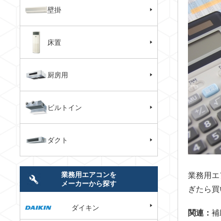
壁掛
床置
厨房用
ビルトイン
ダクト
業務用エアコンを
業務用エ
メーカーから探す
ぎたら買
ダイキン
関連：
補