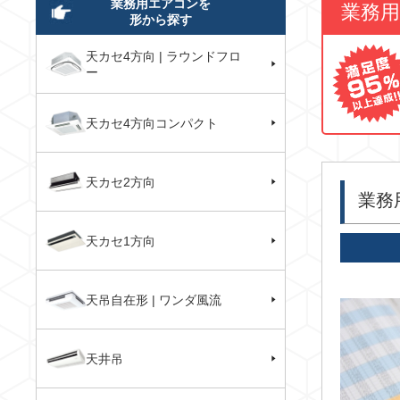
業務用エアコンを
業務
形から探す
天カセ4方向 | ラウンドフロ
ー
天カセ4方向コンパクト
天カセ2方向
業務
天カセ1方向
天吊自在形 | ワンダ風流
天井吊