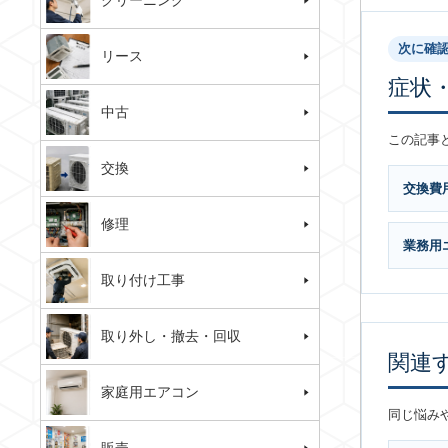
クリーニング
次に確
リース
症状
中古
この記事
交換
交換費
修理
業務用
取り付け工事
取り外し・撤去・回収
関連
家庭用エアコン
同じ悩み