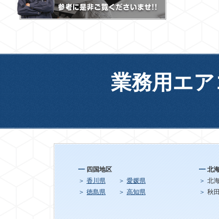
業務用エア
四国地区
北
香川県
愛媛県
北
徳島県
高知県
秋