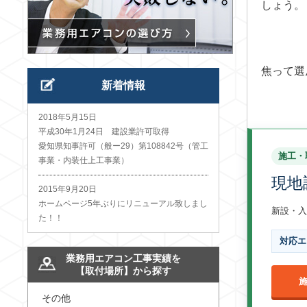
しょう。
焦って選
新着情報
2018年5月15日
平成30年1月24日 建設業許可取得
愛知県知事許可（般ー29）第108842号（管工
施工・
事業・内装仕上工事業）
現地
2015年9月20日
ホームページ5年ぶりにリニューアル致しまし
新設・入
た！！
対応エ
業務用エアコン工事実績を
【取付場所】から探す
その他