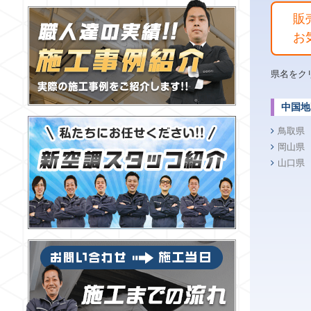
販
お
県名をク
中国地
鳥取県
岡山県
山口県