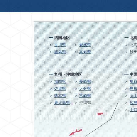
四国地区
北
香川県
愛媛県
北
徳島県
高知県
秋
九州・沖縄地区
中
福岡県
長崎県
鳥
佐賀県
大分県
島
熊本県
宮崎県
岡
鹿児島県
沖縄県
広
山