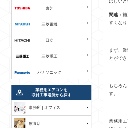
ほしいと
東芝
関連：
施
すくなり
三菱電機
日立
まず、業
三菱重工
とができ
パナソニック
もちろん
業務用エアコンを
す。
取付工事場所から探す
事務所 | オフィス
業務用エ
飲食店