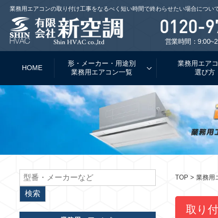
業務用エアコンの取り付け工事をなるべく短い時間で終わらせたい場合につい
営業時間：9:00~2
形・メーカー・用途別
業務用エア
HOME
業務用エアコン一覧
選び方
TOP
> 業務
取り