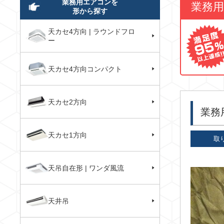
業務用エアコンを
業務
形から探す
天カセ4方向 | ラウンドフロ
ー
天カセ4方向コンパクト
天カセ2方向
業務
天カセ1方向
取
天吊自在形 | ワンダ風流
天井吊