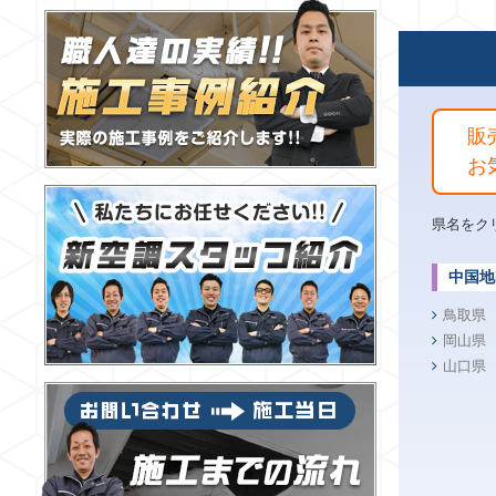
販
お
県名をク
中国地
鳥取県
岡山県
山口県