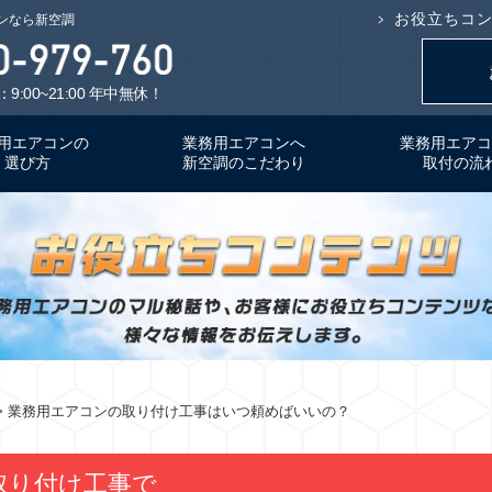
お役立ちコ
ンなら新空調
9:00~21:00 年中無休！
用エアコンの
業務用エアコンへ
業務用エアコ
選び方
新空調のこだわり
取付の流
> 業務用エアコンの取り付け工事はいつ頼めばいいの？
取り付け工事で