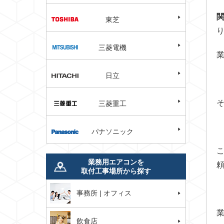
東芝
三菱電機
日立
三菱重工
パナソニック
業務用エアコンを
取付工事場所から探す
事務所 | オフィス
飲食店