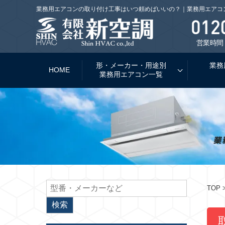
業務用エアコンの取り付け工事はいつ頼めばいいの？｜業務用エアコ
営業時間：
形・メーカー・用途別
業務
HOME
業務用エアコン一覧
TOP