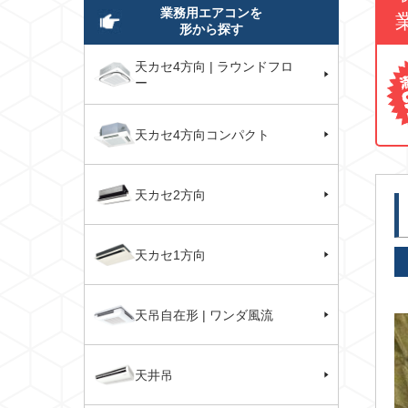
業務用エアコンを
形から探す
天カセ4方向 | ラウンドフロ
ー
天カセ4方向コンパクト
天カセ2方向
天カセ1方向
天吊自在形 | ワンダ風流
天井吊