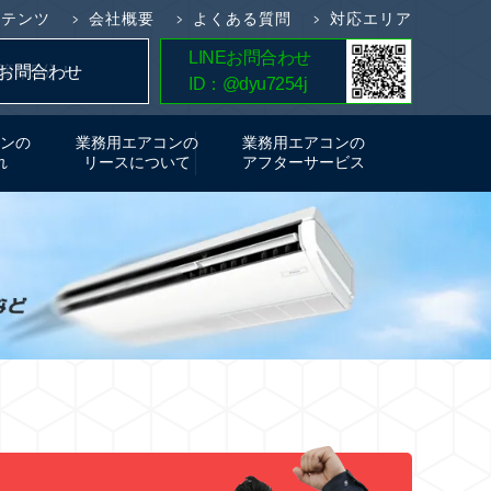
ンテンツ
会社概要
よくある質問
対応エリア
LINEお問合わせ
簡単5分！
お問合わせ
ID：@dyu7254j
お見積り
ンの
業務用エアコンの
業務用エアコンの
れ
リースについて
アフターサービス