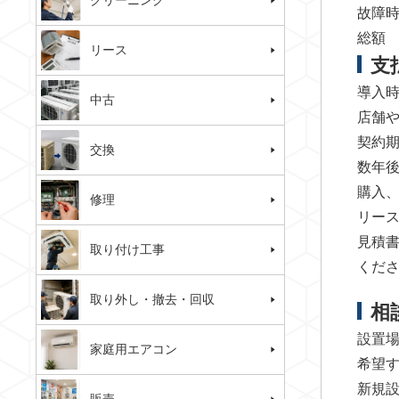
クリーニング
故障
総額
リース
支
導入
中古
店舗
契約
交換
数年
購入
修理
リー
見積
取り付け工事
くだ
取り外し・撤去・回収
相
設置
家庭用エアコン
希望
新規