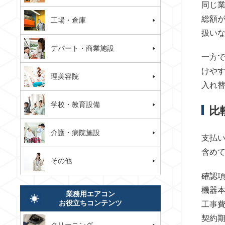
同じ
総額
工場・倉庫
扱い
デパート・商業施設
一方
けや
理美容院
入れ
学校・教育設備
比
介護・病院施設
支払
含め
その他
確認
機器
業務用エアコン
お役立ちコンテンツ
工事
契約