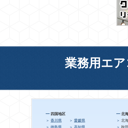
業務用エア
四国地区
北
香川県
愛媛県
北
徳島県
高知県
秋