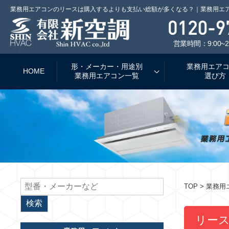
業務用エアコンのリースは購入するよりも支払い総額が多くなる？｜業務用エ
営業時間：9:00~2
形・メーカー・用途別
業務用エア
HOME
業務用エアコン一覧
選び方
TOP
> 業務
リー