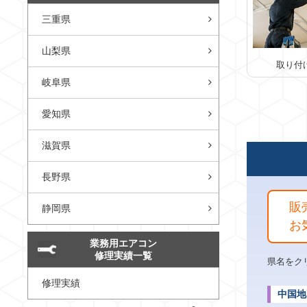
三重県
山梨県
取り付
岐阜県
愛知県
滋賀県
長野県
販
静岡県
お
業務用エアコン
修理実績一覧
県名をク
修理実績
中国地