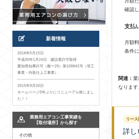
月額
確認
支払
新着情報
月額
条件
2018年5月15日
平成30年1月24日 建設業許可取得
愛知県知事許可（般ー29）第108842号（管工
事業・内装仕上工事業）
関連：
業
2015年9月20日
なります
ホームページ5年ぶりにリニューアル致しまし
た！！
業務用エアコン工事実績を
リース
【取付場所】から探す
詳し
その他