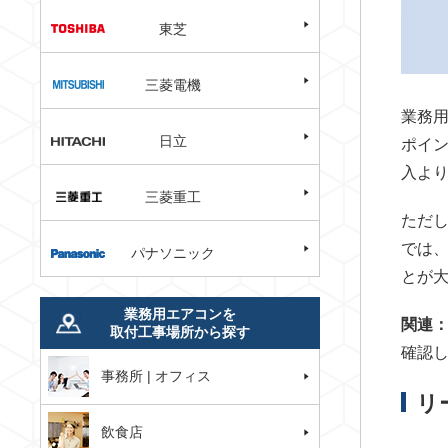
東芝
三菱電機
業務
日立
ポイ
入よ
三菱重工
ただ
では
パナソニック
とが
業務用エアコンを
関連
取付工事場所から探す
確認
事務所 | オフィス
リ
飲食店