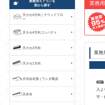
業務用エアコンを
業務
形から探す
天カセ4方向 | ラウンドフロ
ー
天カセ4方向コンパクト
天カセ2方向
業務
天カセ1方向
天吊自在形 | ワンダ風流
結論
入よ
天井吊
守・