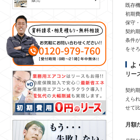
販売
既存
初期
保守
契約
条件
をそ
よ
リー
契約
えら
せて
月額