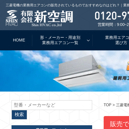
三菱電機の業務用エアコンの販売されているものでおすすめなのはどれ？｜業
営業時間：9:00~2
形・メーカー・用途別
業務用エア
HOME
業務用エアコン一覧
選び方
TOP
> 三菱
販売