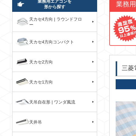
業務用エアコンを
業務
形から探す
天カセ4方向 | ラウンドフロ
ー
天カセ4方向コンパクト
天カセ2方向
三菱
天カセ1方向
天吊自在形 | ワンダ風流
天井吊