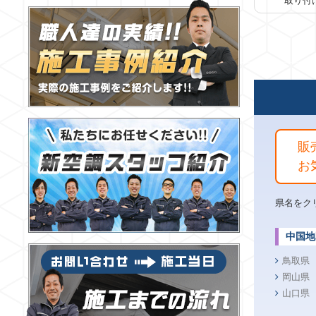
取り付
販
お
県名をク
中国地
鳥取県
岡山県
山口県