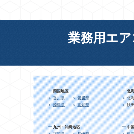
業務用エア
四国地区
北
香川県
愛媛県
北
徳島県
高知県
秋
九州・沖縄地区
中
福岡県
長崎県
鳥