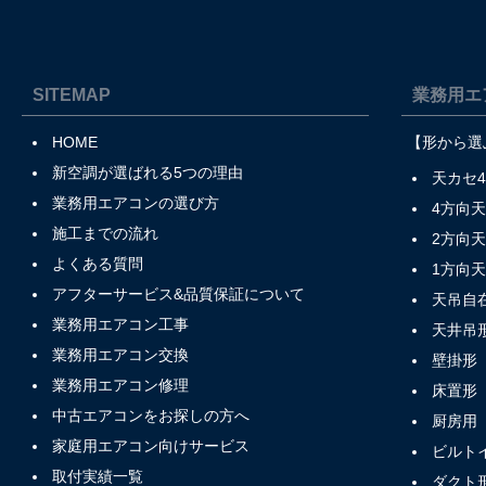
SITEMAP
業務用エ
HOME
【形から選
新空調が選ばれる5つの理由
天カセ
業務用エアコンの選び方
4方向
施工までの流れ
2方向
よくある質問
1方向
アフターサービス&品質保証について
天吊自
業務用エアコン工事
天井吊
業務用エアコン交換
壁掛形
業務用エアコン修理
床置形
中古エアコンをお探しの方へ
厨房用
家庭用エアコン向けサービス
ビルト
取付実績一覧
ダクト