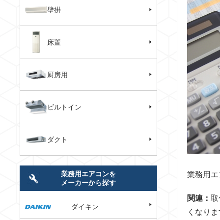
壁掛
床置
厨房用
ビルトイン
ダクト
業務用エアコンを
業務用エ
メーカーから探す
関連：
取
ダイキン
くなりま