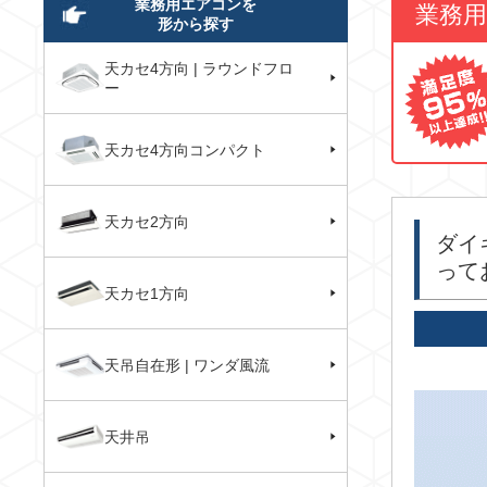
業務用エアコンを
業務
形から探す
天カセ4方向 | ラウンドフロ
ー
天カセ4方向コンパクト
天カセ2方向
ダイ
って
天カセ1方向
天吊自在形 | ワンダ風流
天井吊