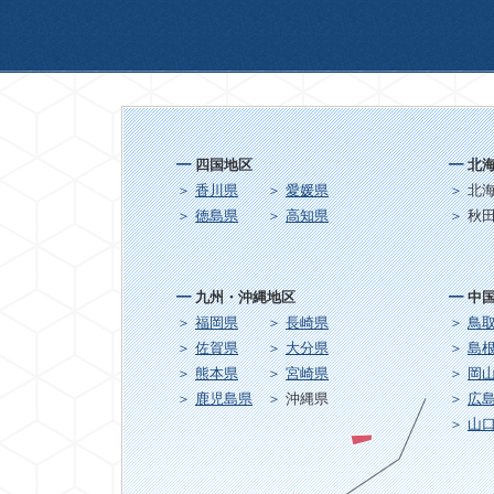
四国地区
北
香川県
愛媛県
北
徳島県
高知県
秋
九州・沖縄地区
中
福岡県
長崎県
鳥
佐賀県
大分県
島
熊本県
宮崎県
岡
鹿児島県
沖縄県
広
山