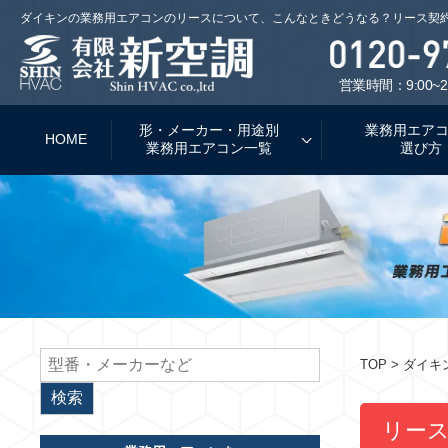
ダイキンの業務用エアコンのリースについて、こんなときどうなる？リース契
営業時間：9:00~2
形・メーカー・用途別
業務用エア
HOME
業務用エアコン一覧
選び方
TOP
> ダイ
リー