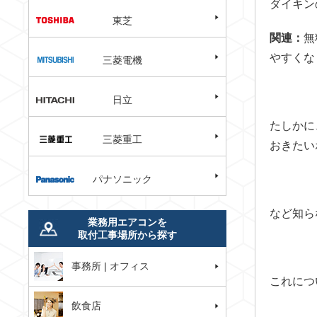
ダイキン
東芝
関連：
無
やすくな
三菱電機
日立
たしかに
三菱重工
おきたい
パナソニック
など知ら
業務用エアコンを
取付工事場所から探す
事務所 | オフィス
これにつ
飲食店