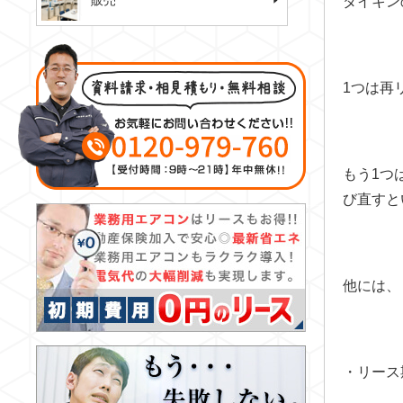
販売
ダイキン
1つは再
もう1つ
び直すと
他には、
・リース